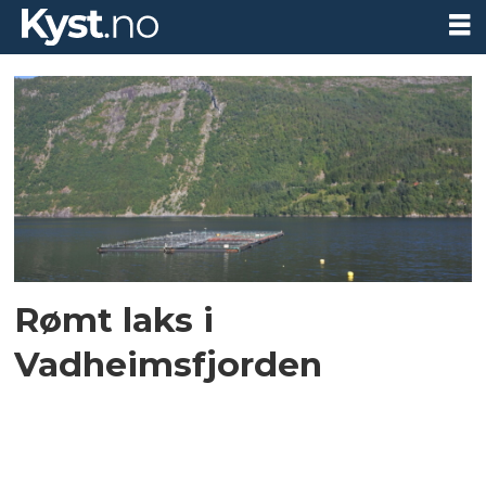
Tag:
vadheimsfjorden
Rømt laks i
Vadheimsfjorden