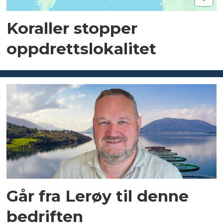
Koraller stopper
oppdrettslokalitet
Går fra Lerøy til denne
bedriften