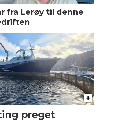
r fra Lerøy til denne
driften
kting preget