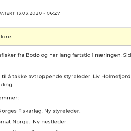
13.03.2020 - 06:27
DATERT
ldre.
esfisker fra Bodø og har lang fartstid i næringen. S
 til å takke avtroppende styreleder, Liv Holmefjord
lding.
lemmer:
Norges Fiskarlag. Ny styreleder.
jømat Norge. Ny nestleder.