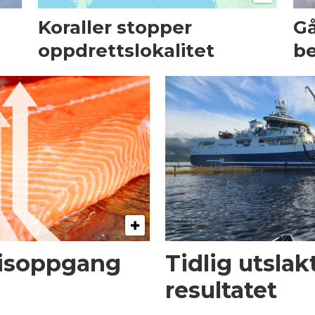
Koraller stopper
Gå
oppdrettslokalitet
be
risoppgang
Tidlig utsla
resultatet