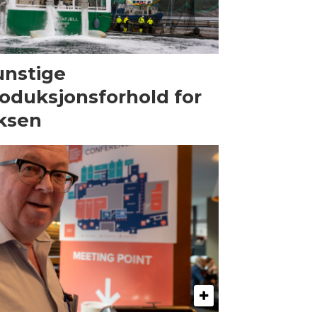
nstige
oduksjonsforhold for
ksen