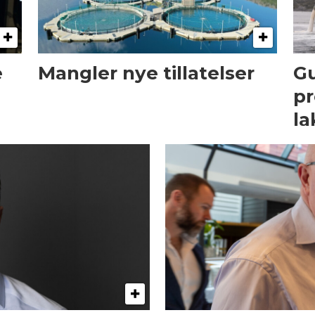
e
Mangler nye tillatelser
Gu
pr
la