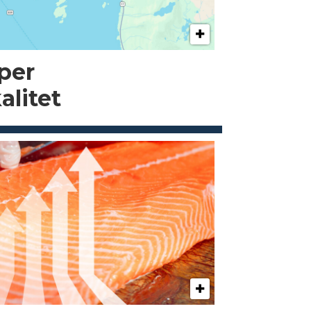
pper
alitet