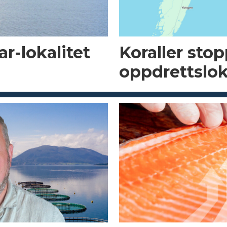
r-lokalitet
Koraller sto
oppdrettslok