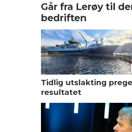
Går fra Lerøy til d
bedriften
Tidlig utslakting preg
resultatet