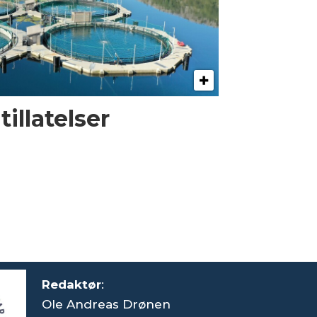
illatelser
Redaktør
:
Ole Andreas Drønen