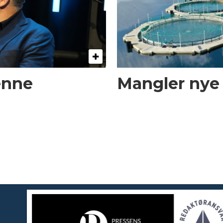
enne
Mangler nye t