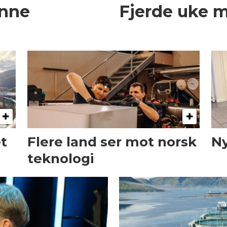
enne
Fjerde uke 
et
Flere land ser mot norsk
Ny
teknologi