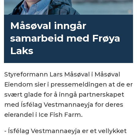
Måsøval inngår
samarbeid med Frøya
Laks
Styreformann Lars Måsøval i Måsøval
Eiendom sier i pressemeldingen at de er
svært glade for å inngå partnerskapet
med Ísfélag Vestmannaeyja for deres
eierandel i Ice Fish Farm.
- Ísfélag Vestmannaeyja er et vellykket