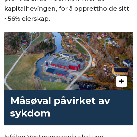
kapitalhevingen, for å opprettholde sitt
~56% eierskap.
Måsøval påvirket av
sykdom
Ísfélag Vestmannaeyja skal ved