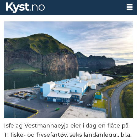
Isfelag Vestmannaeyja eier i dag en flåte på
11 fiske- og frysefartøy, seks landanlegg,, bl.a.