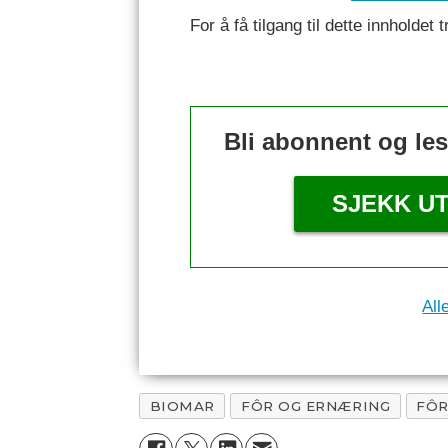
For å få tilgang til dette innhold
Bli abonnent og le
SJEKK U
All
BIOMAR
FÔR OG ERNÆRING
FÔ