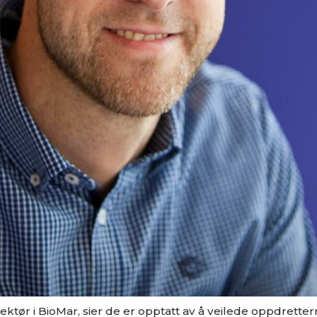
ktør i BioMar, sier de er opptatt av å veilede oppdrette