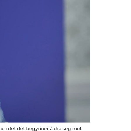
rne i det det begynner å dra seg mot