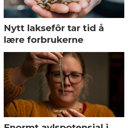
Nytt laksefôr tar tid å
lære forbrukerne
Enormt avlspotensial i