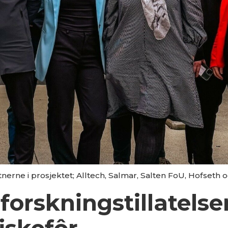
nerne i prosjektet; Alltech, Salmar, Salten FoU, Hofseth 
forskningstillatelser
iskefôr