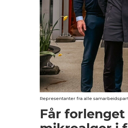
Representanter fra alle samarbeidspart
Får forlenget 
mikroalger i f