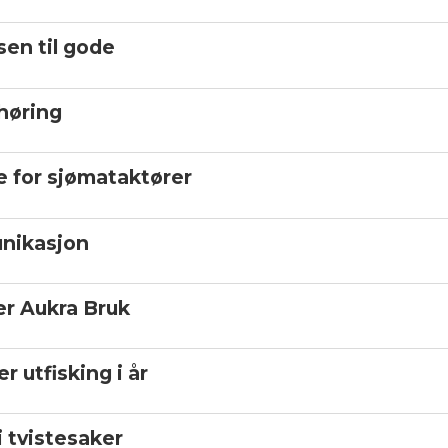
en til gode
høring
e for sjømataktører
unikasjon
er Aukra Bruk
r utfisking i år
i tvistesaker