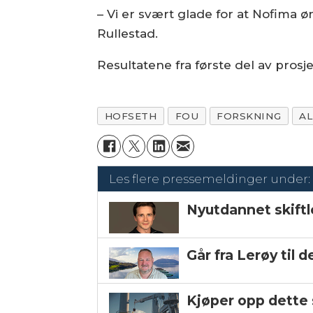
– Vi er svært glade for at Nofima ø
Rullestad.
Resultatene fra første del av prosj
HOFSETH
FOU
FORSKNING
AL
Les flere pressemeldinger under:
Nyutdannet skiftl
Går fra Lerøy til 
Kjøper opp dette