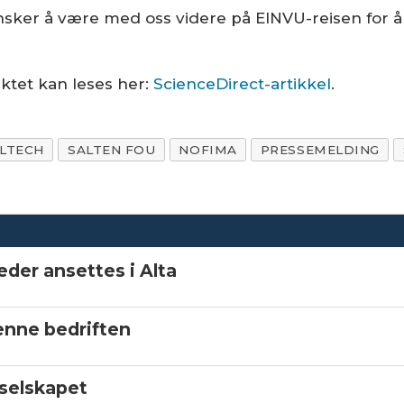
nsker å være med oss videre på EINVU-reisen for å k
ektet kan leses her:
ScienceDirect-artikkel
.
LTECH
SALTEN FOU
NOFIMA
PRESSEMELDING
eder ansettes i Alta
denne bedriften
 selskapet