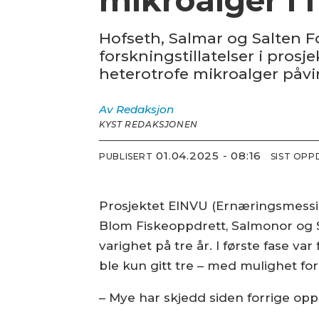
Hofseth, Salmar og Salten F
forskningstillatelser i prosj
heterotrofe mikroalger påvir
Av
Redaksjon
KYST REDAKSJONEN
01.04.2025 - 08:16
PUBLISERT
SIST OP
Prosjektet EINVU (Ernæringsmessige
Blom Fiskeoppdrett, Salmonor og S
varighet på tre år. I første fase v
ble kun gitt tre – med mulighet for
– Mye har skjedd siden forrige opps