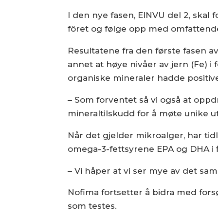
I den nye fasen, EINVU del 2, skal 
fôret og følge opp med omfattend
Resultatene fra den første fasen av
annet at høye nivåer av jern (Fe) i 
organiske mineraler hadde positiv
– Som forventet så vi også at oppd
mineraltilskudd for å møte unike ut
Når det gjelder mikroalger, har ti
omega-3-fettsyrene EPA og DHA i fi
– Vi håper at vi ser mye av det sa
Nofima fortsetter å bidra med fors
som testes.