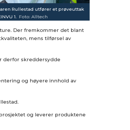
aren Rullestad utfører et prøveuttak
EINVU 1.
Foto: Alltech
culture. Der fremkommer det blant
kvaliteten, mens tilførsel av
ver derfor skreddersydde
mentering og høyere innhold av
llestad.
 prosjektet og leverer produktene