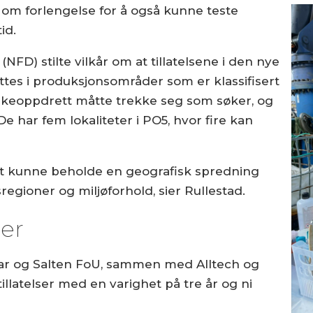
t om forlengelse for å også kunne teste
id.
FD) stilte vilkår om at tillatelsene i den nye
tes i produksjonsområder som er klassifisert
skeoppdrett måtte trekke seg som søker, og
e har fem lokaliteter i PO5, hvor fire kan
att kunne beholde en geografisk spredning
egioner og miljøforhold, sier Rullestad.
åer
lmar og Salten FoU, sammen med Alltech og
tillatelser med en varighet på tre år og ni