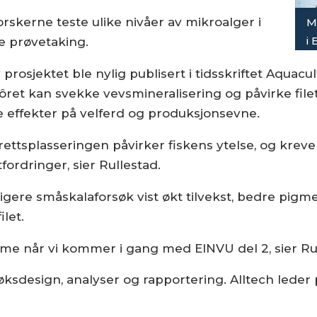
forskerne teste ulike nivåer av mikroalger i
M
i 
e prøvetaking.
 prosjektet ble nylig publisert i tidsskriftet Aqua
fôret kan svekke vevsmineralisering og påvirke filet
e effekter på velferd og produksjonsevne.
rettsplasseringen påvirker fiskens ytelse, og kre
fordringer, sier Rullestad.
dligere småskalaforsøk vist økt tilvekst, bedre pig
let.
mme når vi kommer i gang med EINVU del 2, sier Ru
øksdesign, analyser og rapportering. Alltech leder