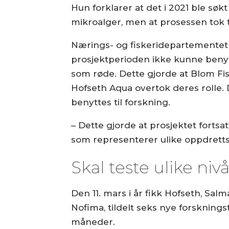
Hun forklarer at det i 2021 ble søk
mikroalger, men at prosessen tok t
Nærings- og fiskeridepartementet (N
prosjektperioden ikke kunne benyt
som røde. Dette gjorde at Blom Fi
Hofseth Aqua overtok deres rolle. D
benyttes til forskning.
– Dette gjorde at prosjektet forts
som representerer ulike oppdrettsr
Skal teste ulike niv
Den 11. mars i år fikk Hofseth, Sa
Nofima, tildelt seks nye forsknings
måneder.