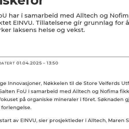
oU har i samarbeid med Alltech og Nofima
ektet EINVU. Tillatelsene gir grunnlag for
ker laksens helse og vekst.
01.04.2025 - 13:50
PDATERT
 Innovasjoner, Nøkkelen til de Store Velferds Utfo
alten FoU i samarbeid med Alltech og Nofima fikk 
ar fokuset på organiske mineraler i fôret. Søknaden 
 forlengelse.
tart av EINVU, sier prosjektleder i Alltech, Maren 