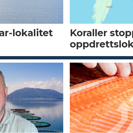
r-lokalitet
Koraller sto
oppdrettslok