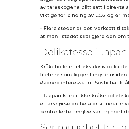
av tareskogene blitt satt i dire
viktige for binding av CO2 og er m
- Flere steder er det iverksatt tilt
at man i stedet skal gjøre den om t
Delikatesse i Japan
Kråkebolle er et eksklusiv delikat
filetene som ligger langs innsiden 
økende interesse for Sushi har kråk
- I Japan klarer ikke kråkebollef
etterspørselen betaler kunder mye 
kontrollerte omgivelser og med rikt
Ser mulighet for op