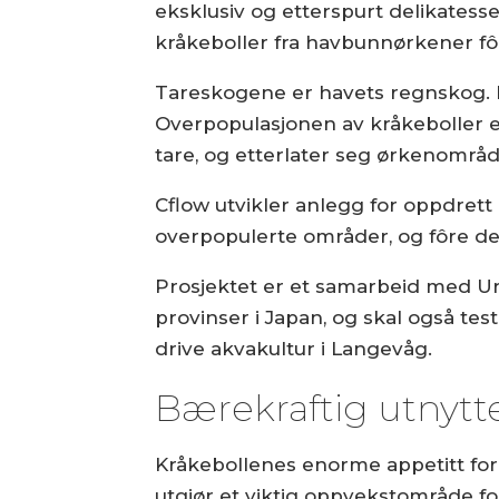
eksklusiv og etterspurt delikatess
kråkeboller fra havbunnørkener fôr
Tareskogene er havets regnskog. De
Overpopulasjonen av kråkeboller e
tare, og etterlater seg ørkenområ
Cflow utvikler anlegg for oppdrett 
overpopulerte områder, og fôre dem
Prosjektet er et samarbeid med Urc
provinser i Japan, og skal også test
drive akvakultur i Langevåg.
Bærekraftig utnytte
Kråkebollenes enorme appetitt for 
utgjør et viktig oppvekstområde f