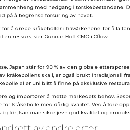
kte sammenheng med nedgang i torskebestandene. D
ed på å begrense forsuring av havet.
ak for å drepe kråkeboller i havørkenene, for å la t
il en ressurs, sier Gunnar Hoff CMO i Cflow.
esse. Japan står for 90 % av den globale etterspør
av kråkebollens skall, er også brukt i tradisjonell f
ebolle eller uni blitt å finne på eksklusive restaur
iskere og importører å mette markedets behov. Ses
for kråkebolle med dårlig kvalitet. Ved å fôre opp 
ig fôr, kan man sikre jevn god kvalitet og produks
pdrett av andre arter.