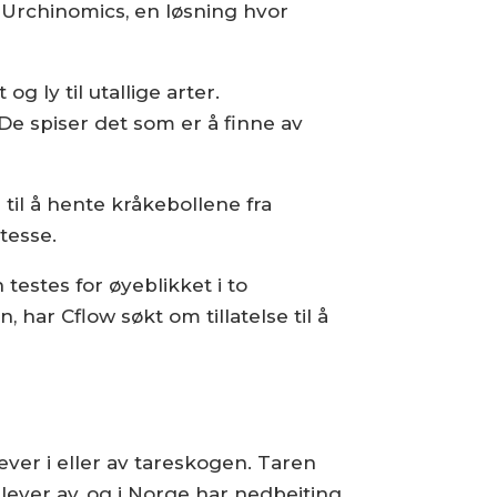
d Urchinomics, en løsning hvor
 ly til utallige arter.
e spiser det som er å finne av
til å hente kråkebollene fra
tesse.
testes for øyeblikket i to
 har Cflow søkt om tillatelse til å
ever i eller av tareskogen. Taren
ever av, og i Norge har nedbeiting