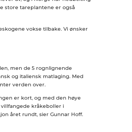
e store tareplantene er også
areskogene vokse tilbake. Vi ønsker
selen, men de 5 rognlignende
ransk og italiensk matlaging. Med
anter verden over.
ongen er kort, og med den høye
villfangede kråkeboller i
jon året rundt, sier Gunnar Hoff.