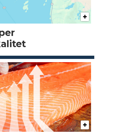
pper
alitet