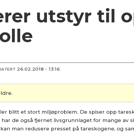
rer utstyr til 
olle
26.02.2018 - 13:16
PDATERT
ldre.
ler blitt et stort miljøproblem. De spiser opp tares
r de også fjernet livsgrunnlaget for mange av sin
r kan man redusere presset på tareskogene, og samt