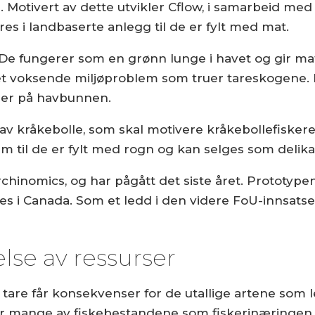
e. Motivert av dette utvikler Cflow, i samarbeid me
es i landbaserte anlegg til de er fylt med mat.
 fungerer som en grønn lunge i havet og gir mat og
t voksende miljøproblem som truer tareskogene. D
der på havbunnen.
av kråkebolle, som skal motivere kråkebollefiskere 
 til de er fylt med rogn og kan selges som delika
hinomics, og har pågått det siste året. Prototypen 
es i Canada. Som et ledd i den videre FoU-innsatsen,
lse av ressurser
tare får konsekvenser for de utallige artene som l
or mange av fiskebestandene som fiskerinæringen l