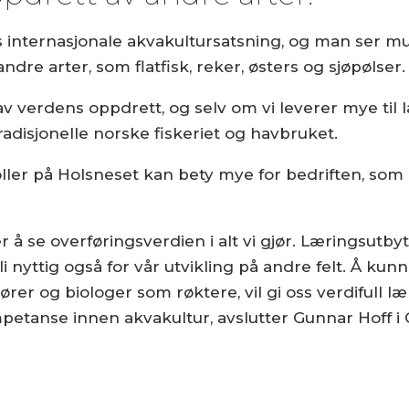
s internasjonale akvakultursatsning, og man ser mul
ndre arter, som flatfisk, reker, østers og sjøpølser.
 av verdens oppdrett, og selv om vi leverer mye til
disjonelle norske fiskeriet og havbruket.
boller på Holsneset kan bety mye for bedriften, som
er å se overføringsverdien i alt vi gjør. Læringsutb
i nyttig også for vår utvikling på andre felt. Å ku
er og biologer som røktere, vil gi oss verdifull l
etanse innen akvakultur, avslutter Gunnar Hoff i 