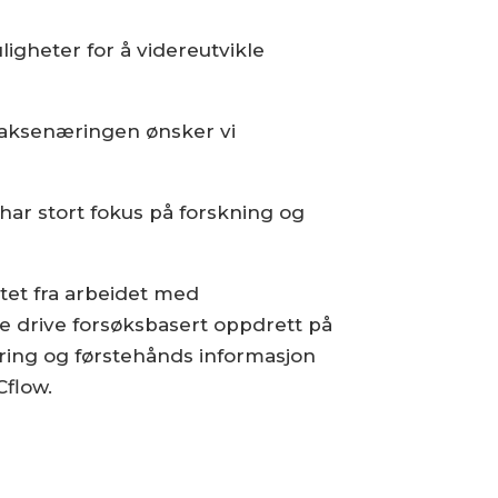
igheter for å videreutvikle
 laksenæringen ønsker vi
 har stort fokus på forskning og
yttet fra arbeidet med
nne drive forsøksbasert oppdrett på
æring og førstehånds informasjon
Cflow.