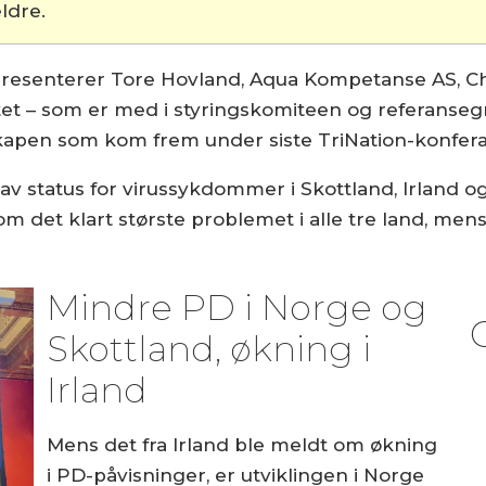
ldre.
esenterer Tore Hovland, Aqua Kompetanse AS, Chri
ttet – som er med i styringskomiteen og referanseg
pen som kom frem under siste TriNation-konfera
v status for virussykdommer i Skottland, Irland o
m det klart største problemet i alle tre land, men
Mindre PD i Norge og
Skottland, økning i
Irland
Mens det fra Irland ble meldt om økning
i PD-påvisninger, er utviklingen i Norge