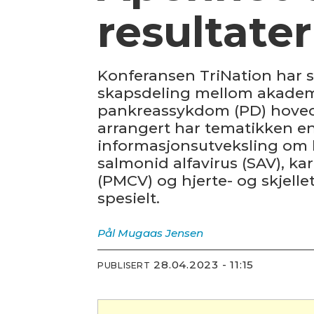
resultater
Konferansen TriNation har s
skaps­­deling mellom akademi
pankreas­sykdom (PD) hoved
arrangert har tematikken end
informasjons­ut­veksling om
salmonid alfavirus (SAV), k
(PMCV) og hjerte- og skjelle
spesielt.
Pål Mugaas
Jensen
28.04.2023 - 11:15
PUBLISERT