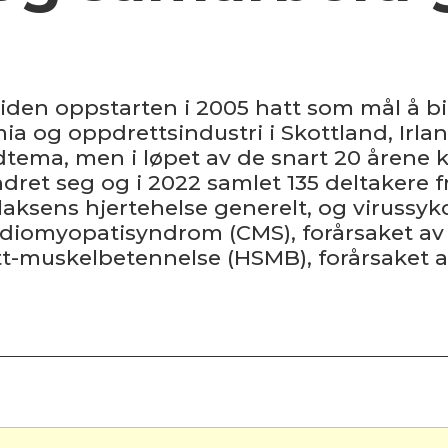
iden oppstarten i 2005 hatt som mål å bi
a og oppdrettsindustri i Skottland, Irlan
tema, men i løpet av de snart 20 årene 
ret seg og i 2022 samlet 135 deltakere fra
 laksens hjertehelse generelt, og viruss
ardiomyopatisyndrom (CMS), forårsaket av
tt-muskelbetennelse (HSMB), forårsaket av