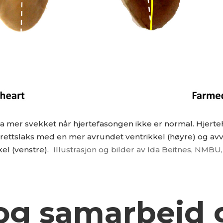
 mer svekket når hjertefasongen ikke er normal. Hjertehe
drettslaks med en mer avrundet ventrikkel (høyre) og avviker
el (venstre).
Illustrasjon og bilder av Ida Beitnes, NMBU
og samarbeid g