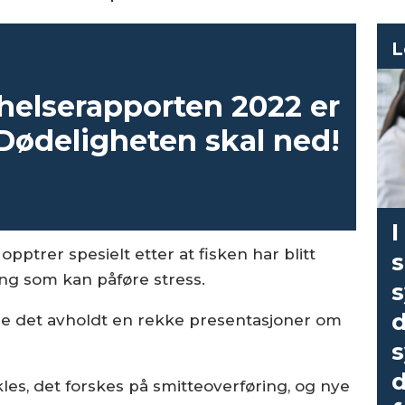
L
helse­rapporten 2022 er
 Dødeligheten skal ned!­
I
t opptrer spesielt etter at fisken har blitt
ing som kan påføre stress.
s
d
e det avholdt en rekke presentasjoner om
d
les, det forskes på smitteoverføring, og nye