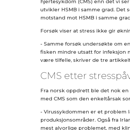
hjertesykdom (CMS) enn det vi ser
utvikler HSMB i samme grad. Det ser 
motstand mot HSMB i samme grad
Forsøk viser at stress ikke gir økni
- Samme forsøk undersøkte om en
fisken mindre utsatt for infeksjon 
være tilfelle, skriver de tre artikkel
CMS etter stresspå
Fra norsk oppdrett ble det nok en
med CMS som den enkeltårsak som
- Virussykdommen er et problem la
produksjonsområder. Også fra Irl
mest alvorlige problemet, med klin