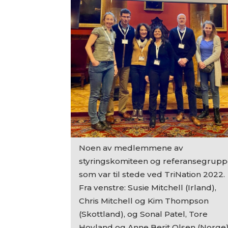
Noen av medlemmene av
styringskomiteen og referansegrup
som var til stede ved TriNation 2022.
Fra venstre: Susie Mitchell (Irland),
Chris Mitchell og Kim Thompson
(Skottland), og Sonal Patel, Tore
Hovland og Anne Berit Olsen (Norge)