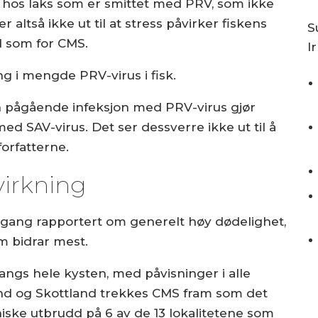
 hos laks som er smittet med PRV, som ikke
altså ikke ut til at stress påvirker fiskens
S
 som for CMS.
I
ng i mengde PRV-virus i fisk.
 pågående infeksjon med PRV-virus gjør
med SAV-virus. Det ser dessverre ikke ut til å
forfatterne.
virkning
 gang rapportert om generelt høy dødelighet,
 bidrar mest.
ngs hele kysten, med påvisninger i alle
and og Skottland trekkes CMS fram som det
iske utbrudd på 6 av de 13 lokalitetene som