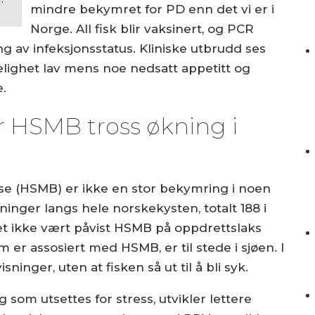
mindre bekymret for PD enn det vi er i
Norge. All fisk blir vaksinert, og PCR
g av infeksjonsstatus. Kliniske utbrudd ses
elighet lav mens noe nedsatt appetitt og
e.
r HSMB tross økning i
se (HSMB) er ikke en stor bekymring i noen
ninger langs hele norskekysten, totalt 188 i
 det ikke vært påvist HSMB på oppdrettslaks
som er assosiert med HSMB, er til stede i sjøen. I
sninger, uten at fisken så ut til å bli syk.
som utsettes for stress, utvikler lettere