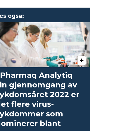
es også:
 Pharmaq Analytiq
sin gjennomgang av
ykdomsåret 2022 er
et flere virus­
sykdommer som
ominerer blant