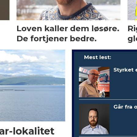
Loven kaller dem løsøre.
Ri
De fortjener bedre.
gl
Mest lest:
Styrket 
Går fra 
r-lokalitet