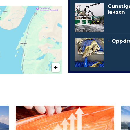
Gunstig
laksen
– Oppdre