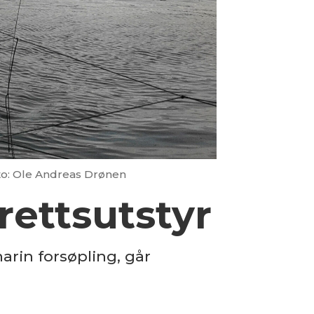
to: Ole Andreas Drønen
rettsutstyr
rin forsøpling, går