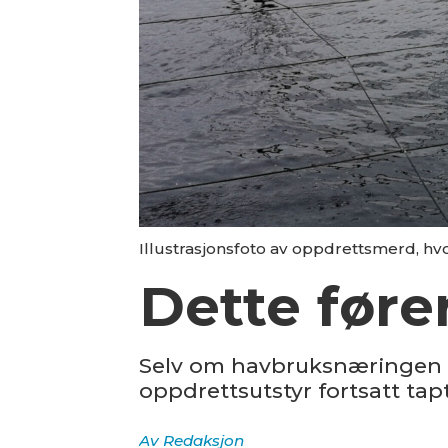
Illustrasjonsfoto av oppdrettsmerd, hv
Dette fører
Selv om havbruksnæringen h
oppdrettsutstyr fortsatt tapt 
Av
Redaksjon