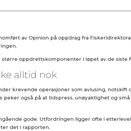
nomført av Opinion på oppdrag fra Fiskeridirektor
ringen.
et større oppdrettskomponenter i løpet av de siste
ke alltid nok
under krevende operasjoner som avlusing, notskift
peker også på at tidspress, unøyaktighet og små gli
gående gode. Utfordringen ligger ofte i etterleve
er det i rapporten.