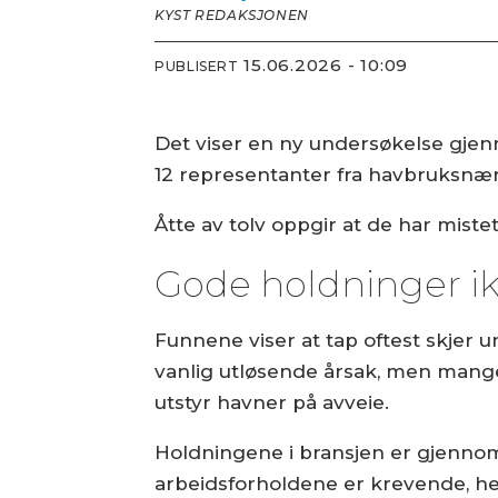
KYST REDAKSJONEN
15.06.2026 - 10:09
PUBLISERT
Det viser en ny undersøkelse gjen
12 representanter fra havbruksnæ
Åtte av tolv oppgir at de har mist
Gode holdninger ik
Funnene viser at tap oftest skjer 
vanlig utløsende årsak, men mange 
utstyr havner på avveie.
Holdningene i bransjen er gjennom
arbeidsforholdene er krevende, het