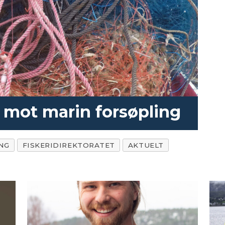
 mot marin forsøpling
NG
FISKERIDIREKTORATET
AKTUELT