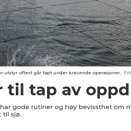
or utstyr oftest går tapt under krevende operasjoner.
Fo
 til tap av oppd
ar gode rutiner og høy bevissthet om ma
til sjø.