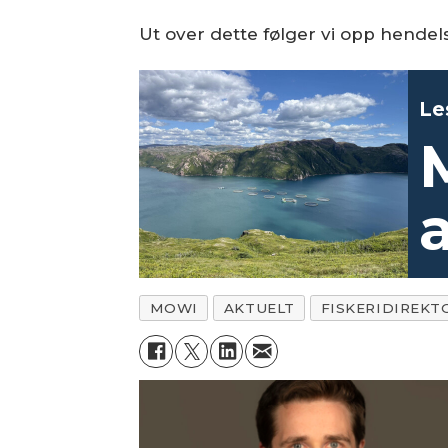
Ut over dette følger vi opp hendel
Le
a
MOWI
AKTUELT
FISKERIDIREKT