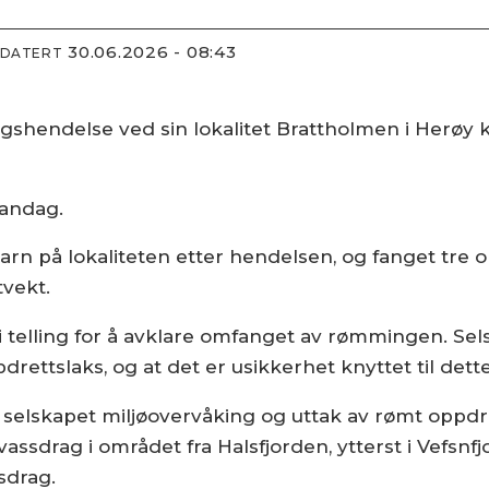
30.06.2026 - 08:43
PDATERT
shendelse ved sin lokalitet Brattholmen i Herøy 
mandag.
arn på lokaliteten etter hendelsen, og fanget tre o
tvekt.
i telling for å avklare omfanget av rømmingen. Sel
ttslaks, og at det er usikkerhet knyttet til dette 
t selskapet miljøovervåking og uttak av rømt oppdre
sdrag i området fra Halsfjorden, ytterst i Vefsnfjo
sdrag.