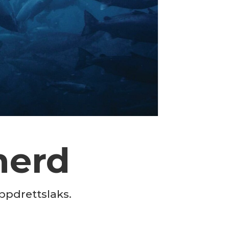
merd
ppdrettslaks.