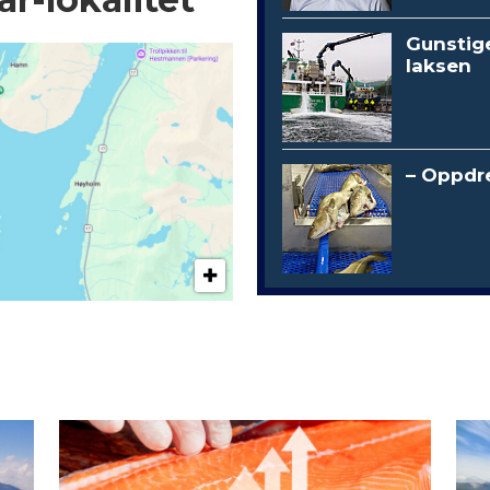
Gunstig
laksen
– Oppdre