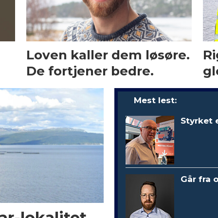
Loven kaller dem løsøre.
Ri
De fortjener bedre.
gl
Mest lest:
Styrket 
Går fra 
r-lokalitet