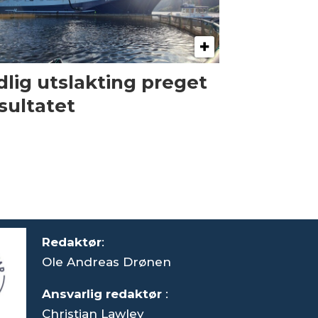
dlig utslakting preget
sultatet
Redaktør
:
Ole Andreas Drønen
Ansvarlig redaktør
:
Christian Lawley