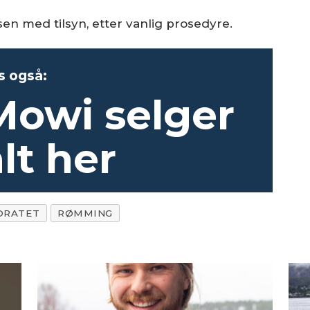
sen med tilsyn, etter vanlig prosedyre.
s også:
Mowi selger
lt her
ORATET
RØMMING