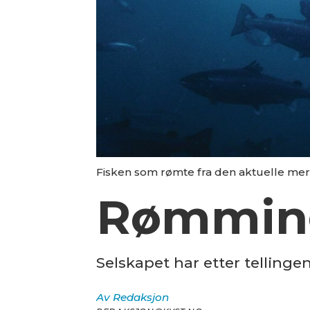
Fisken som rømte fra den aktuelle merde
Rømming
Selskapet har etter telling
Av
Redaksjon