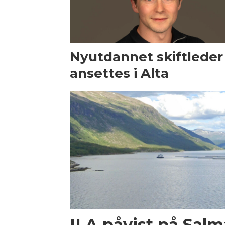
Nyutdannet skiftleder
ansettes i Alta
ILA påvist på Salma