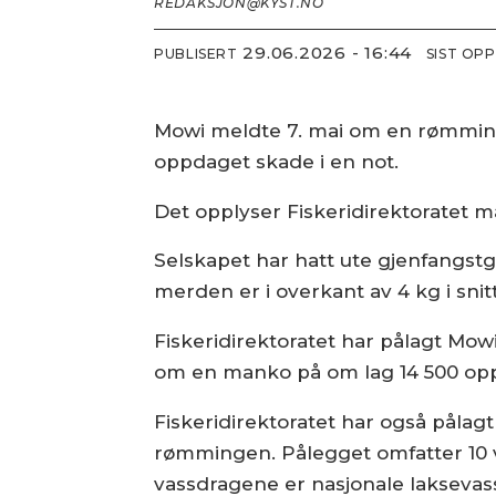
REDAKSJON@KYST.NO
29.06.2026 - 16:44
PUBLISERT
SIST OP
Mowi meldte 7. mai om en rømming
oppdaget skade i en not.
Det opplyser Fiskeridirektoratet 
Selskapet har hatt ute gjenfangstg
merden er i overkant av 4 kg i snit
Fiskeridirektoratet har pålagt Mow
om en manko på om lag 14 500 oppdre
Fiskeridirektoratet har også pålag
rømmingen. Pålegget omfatter 10 vas
vassdragene er nasjonale laksevas