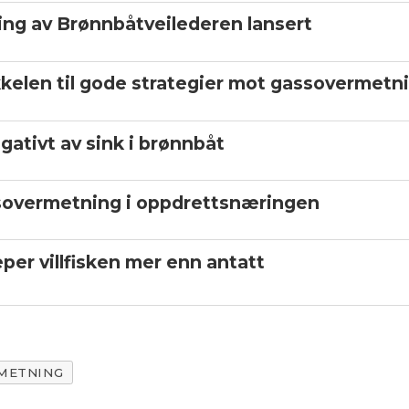
ing av Brønnbåt­veilederen lansert
kelen til gode strategier mot gassovermetn
gativt av sink i brønnbåt
sover­metning i oppdretts­næringen
eper villfisken mer enn antatt
METNING