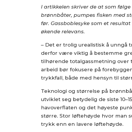
I artikkelen skriver de at som følge
brønnbåter, pumpes fisken med stø
før. Gassboblesyke som et resultat 
økende relevans.
– Det er trolig urealistisk å unngå t
derfor være viktig å bestemme gren
tilhørende totalgassmetning over ti
arbeid bør fokusere på forebyggen
trykkfall, både med hensyn til størr
Teknologi og størrelse på brønnb
utviklet seg betydelig de siste 10–
havoverflaten og det høyeste punktet 
større. Stor løfte­høyde hvor man s
trykk enn en lavere løftehøyde.