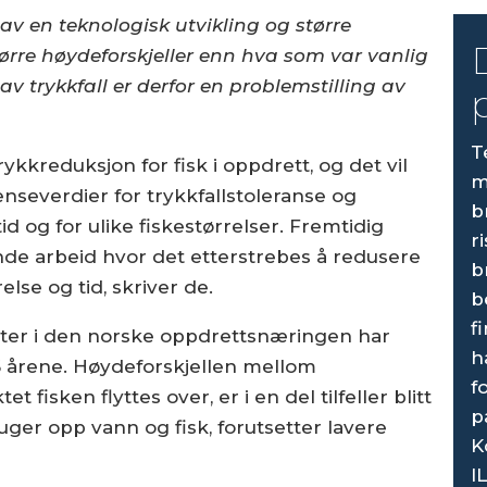
 av en teknologisk utvikling og større
rre høydeforskjeller enn hva som var vanlig
av trykkfall er derfor en problemstilling av
T
rykk­reduksjon for fisk i oppdrett, og det vil
m
se­verdier for trykkfallstoleranse og
b
d og for ulike fiskestørrelser. Fremtidig
r
de arbeid hvor det etterstrebes å redusere
b
else og tid, skriver de.
b
f
åter i den norske oppdrettsnæringen har
h
15 årene. Høyde­forskjellen mellom
f
fisken flyttes over, er i en del tilfeller blitt
p
uger opp vann og fisk, forutsetter lavere
K
I