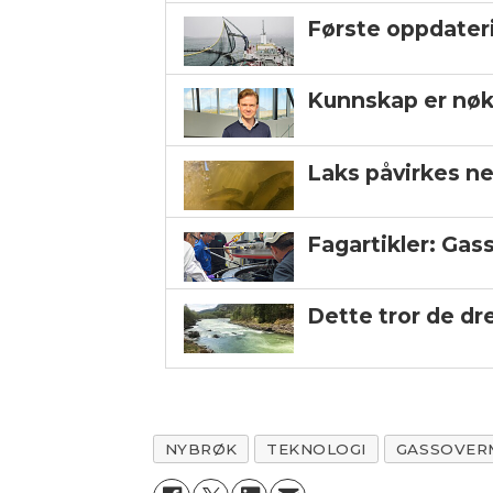
Første opp­dater
Kunnskap er nøk
Laks påvirkes ne
Fagartikler: Gas
Dette tror de dr
NYBRØK
TEKNOLOGI
GASSOVER