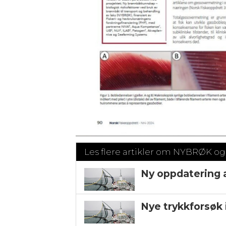
Les flere artikler om NYBRØK o
Ny oppdatering 
Nye trykkforsøk