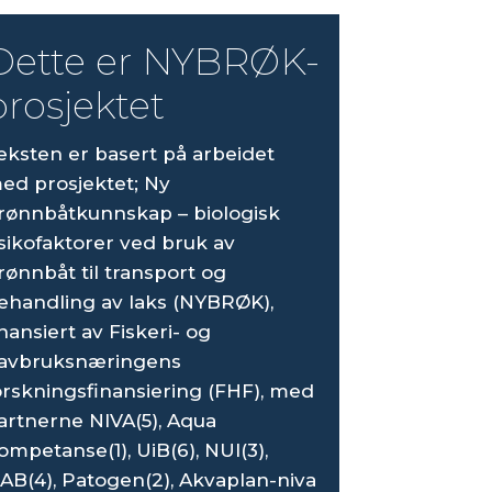
Dette er NYBRØK-
prosjektet
eksten er basert på arbeidet
ed prosjektet; Ny
rønnbåtkunnskap – biologisk
isikofaktorer ved bruk av
rønnbåt til transport og
ehandling av laks (NYBRØK),
inansiert av Fiskeri- og
avbruksnæringens
orskningsfinansiering (FHF), med
artnerne NIVA(5), Aqua
ompetanse(1), UiB(6), NUI(3),
LAB(4), Patogen(2), Akvaplan-niva