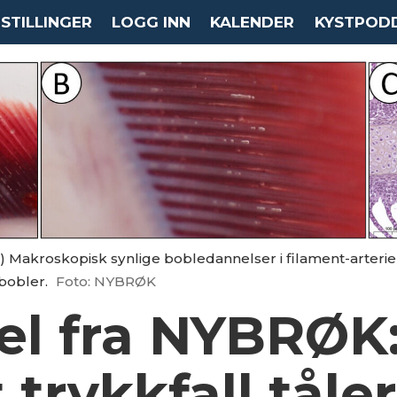
STILLINGER
LOGG INN
KALENDER
KYSTPOD
B) Makroskopisk synlige bobledannelser i filament-arterier.
bobler.
Foto: NYBRØK
el fra NYBRØK
 trykkfall tåle