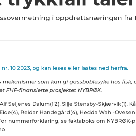
 gassovermetning i oppdrettsnæringen fr
 nr. 10 2023, og kan leses eller lastes ned herfra.
es meka­nismer som kan gi gassboblesyke hos fisk,
 det FHF-finansierte prosjektet NYBRØK.
 Alf Seljenes Dalum(1,2), Silje Stensby-Skjærvik(1), K
ide(4), Reidar Handegård(4), Hedda Wahl-Ovesen(1),
. For nummerforklaring, se faktaboks om NYBRØK-pr
no