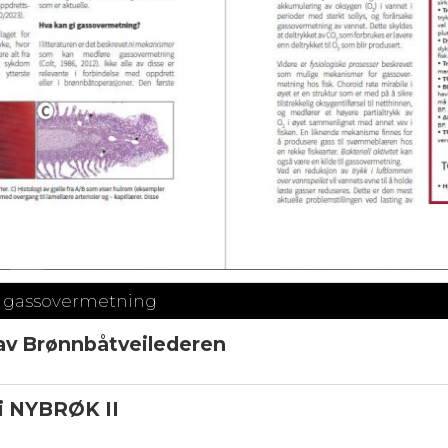
g gassovermetning
av Brønnbåt­veilederen
 i NYBRØK II