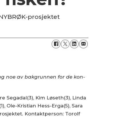
a NYBRØK-prosjektet
 og noe av bakgrunnen for de kon­
åre Segadal(3), Kim Løseth(3), Linda
 Ole-Kristian Hess-Erga(5), Sara
osjektet. Kontaktperson: Torolf