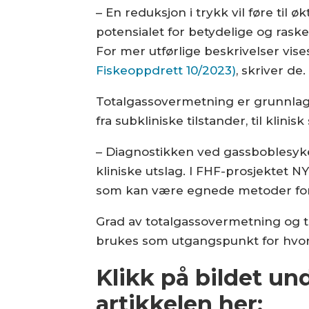
– En reduksjon i trykk vil føre til 
poten­sialet for betydelige og raske 
For mer utførlige beskrivelser vises
Fiskeoppdrett 10/2023)
, skriver de.
Totalgassovermetning er grunnlage
fra subkliniske tilstander, til klin
– Diagnostikken ved gassboblesyke
kliniske utslag. I FHF-prosjektet 
som kan være egnede metoder for 
Grad av totalgassovermetning og ti
brukes som utgangspunkt for hvord
Klikk på bildet un
artikkelen her: