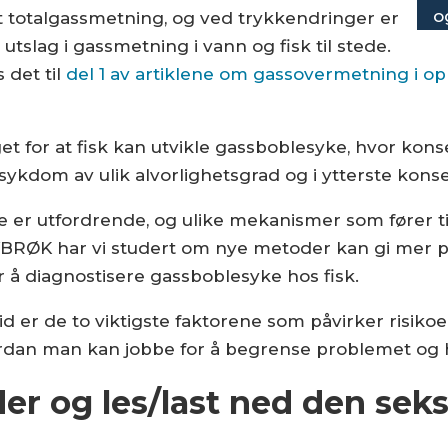
o
økt totalgass­metning, og ved trykkendringer er
utslag i gass­metning i vann og fisk til stede.
 det til
del 1 av artiklene om gassovermetning i op
t for at fisk kan utvikle gassboblesyke, hvor kons
isk sykdom av ulik alvorlighetsgrad og i ytterste kon
 er utfordrende, og ulike mekanismer som fører ti
NYBRØK har vi studert om nye metoder kan gi mer pr
å diagnostisere gassboblesyke hos fisk.
d er de to viktigste faktorene som påvirker risiko
an man kan jobbe for å begrense problemet og hvi
der og les/last ned den seks