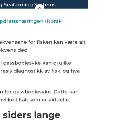
g Seafarming Systems
p­dretts­næringen (Norsk
ekvensene for fisken kan være alt
sekvens død.
l gassboblesyke kan gi ulike
esis diagnostikk av fisk, og hva
en for gassboblesyke. Dette kan
lke tiltak som er aktuelle.
 siders lange