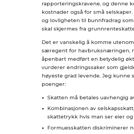
rapporteringskravene, og denne k
kostnader også for små selskaper. 
og lovligheten til bunnfradrag s
skal skjermes fra grunnrenteskatt
Det er vanskelig å komme uteno
særegent for havbruksnæringen, m
åpenbart medført en betydelig økt 
vurderer endringssaker som gjelder
høyeste grad levende. Jeg kunne 
poenger:
Skatten må betales uavhengig a
Kombinasjonen av selskapsskatt,
skattetrykk hvis man ser eier og
Formuesskatten diskriminerer nor