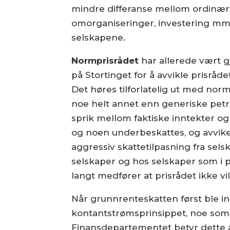
mindre differanse mellom ordinært 
omorganiseringer, investering mm bl
selskapene.
Normprisrådet
har allerede vært gj
på Stortinget for å avvikle prisråde
Det høres tilforlatelig ut med nor
noe helt annet enn generiske petr
sprik mellom faktiske inntekter og
og noen underbeskattes, og avvike
aggressiv skattetilpasning fra sels
selskaper og hos selskaper som i pr
langt medfører at prisrådet ikke v
Når grunnrenteskatten først ble in
kontantstrømsprinsippet, noe som 
Finansdepartementet betyr dette a