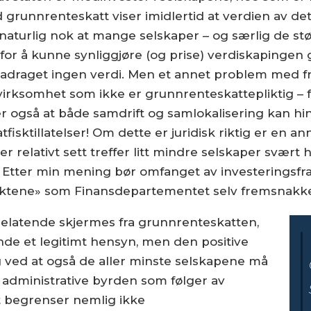
grunnrenteskatt viser imidlertid at verdien av det
 er naturlig nok at mange selskaper – og særlig de 
 for å kunne synliggjøre (og prise) verdiskapinge
fradraget ingen verdi. Men et annet problem med fr
irksomhet som ikke er grunnrenteskattepliktig – f
ier også at både samdrift og samlokalisering kan hi
isktillatelser! Om dette er juridisk riktig er en a
 relativt sett treffer litt mindre selskaper svært 
. Etter min mening bør omfanget av investeringsfra
ektene» som Finansdepartementet selv fremsnakke
nelatende skjermes fra grunnrenteskatten,
ende et legitimt hensyn, men den positive
 ved at også de aller minste selskapene må
e administrative byrden som følger av
 begrenser nemlig ikke