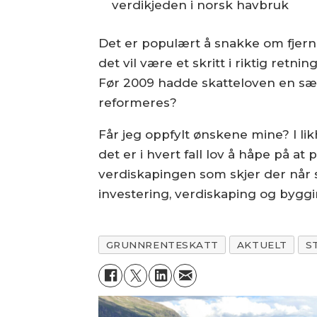
verdikjeden i norsk havbruk
Det er populært å snakke om fjerni
det vil være et skritt i riktig retni
Før 2009 hadde skatteloven en sæ
reformeres?
Får jeg oppfylt ønskene mine? I li
det er i hvert fall lov å håpe på at
verdiskapingen som skjer der når sk
investering, verdiskaping og byggi
GRUNNRENTESKATT
AKTUELT
S