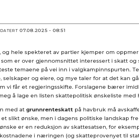
07.08.2025 - 08:51
PDATERT
g, og hele spekteret av partier kjemper om oppme
som er over gjennomsnittet interessert i skatt og s
heteste temaene på vei inn i valgkampinnspurten.
, selskaper og eiere, og mye taler for at det kan g
om vi får et regjeringsskifte. Forslagene bærer imi
t meg å lage en listen skattepolitisk ønskeliste med 
ten med at
grunnrenteskatt
på havbruk må avskaff
 et slikt ønske, men i dagens politiske landskap fr
sk ønske er en reduksjon av skattesatsen, for eksempe
kostnadene i næringen (og skatteprovenyet til sta