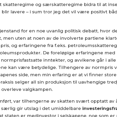
skatteregime og særskatteregime bidra til at insen
ir lavere – i sum tror jeg det vil være positivt bå
enstand for en noe uvanlig politisk debatt, hvor det
t, men uten at noen av de involverte partiene klarte 
mpris, og erfaringene fra f.eks. petroleumsskattere
oleumsprodukter. De foreløpige erfaringene med pr
 normprisfastsatte inntekter, og avvikene går i all
ne kan være betydelige. Tilhengere av normpris v
kapenes side, men min erfaring er at vi finner stor
aksis selger all sin produksjon til uavhengige tred
il overleve valgkampen.
nført, var tilhengerne av skatten svært opptatt av
særlig gir utslag i det umiddelbare
investeringsfr
t staten er medinvestor i selskapene, noe som e