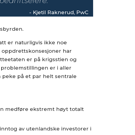
bedriftseiere.
- Kjetil Raknerud, PwC
gsbyrden.
tt er naturligvis ikke noe
r oppdrettskonsesjoner har
tteetaten er på krigsstien og
roblemstillingen er i aller
eke på et par helt sentrale
an medføre ekstremt høyt totalt
 inntog av utenlandske investorer i