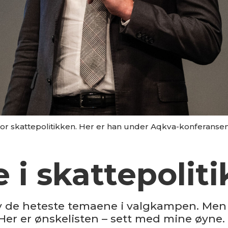
 for skattepolitikken. Her er han under Aqkva-konferanse
 i skattepolit
av de heteste temaene i valgkampen. Men h
r er ønskelisten – sett med mine øyne.