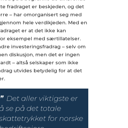
te fradraget er beskjeden, og det
større – har omorganisert seg med
n gjennom hele verdikjeden. Med en
adraget er at det ikke kan
or eksempel med særtillatelser.
ndre investeringsfradrag – selv om
nnen diskusjon, men det er ingen
hardt – altså selskaper som ikke
drag utvides betydelig for at det
r.
Det aller viktigste er
å se på det totale
skattetrykket for norske