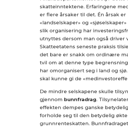
skatteinntektene. Erfaringene med 
er flere årsaker til det. Én årsak
«landselskaper» og «sjøselskaper»
slik organisering har investerings
utnyttes dersom man også driver v
Skatteetatens seneste praksis tils
det bare er snakk om ordinære matf
tvil om at denne type begrensninger
har omorganisert seg i land og sjø
skal kunne gi de «medinvestoreff
De mindre selskapene skulle tilsy
gjennom
bunnfradrag
. Tilsynelat
effekten dempes ganske betydelig
forholde seg til den betydelig økt
grunnrenteskatten. Bunnfradraget