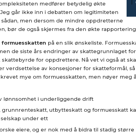
ompleksiteten medfører betydelig økte
Jeg går ikke inn i debatten om legitimiteten
om sådan, men dersom de mindre oppdretterne
en, bør de også skjermes fra den økte rapporterin
m
formuesskatten
på en slik ønskeliste. Formuesska
en de siste års endringer av skattegrunnlaget fo
skattebyrde for oppdrettere. Nå vet vi også at ska
 verdsettelse av konsesjoner for skatteformål, så p
skrevet mye om formuesskatten, men nøyer meg å p
v lønnsomhet i underliggende drift
 grunnrenteskatt, utbytteskatt og formuesskatt k
 selskap under ett
ske eiere, og er nok med å bidra til stadig større