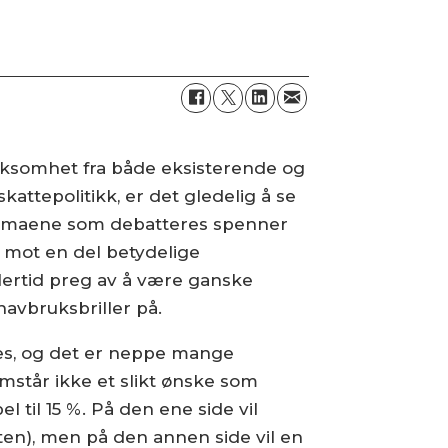
rksomhet fra både eksisterende og
kattepolitikk, er det gledelig å se
 Temaene som debatteres spenner
å mot en del betydelige
dlertid preg av å være ganske
havbruksbriller på.
es, og det er neppe mange
emstår ikke et slikt ønske som
l til 15 %. På den ene side vil
ten), men på den annen side vil en