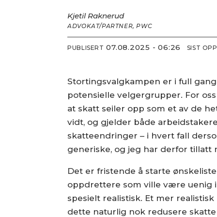
Kjetil Raknerud
ADVOKAT/PARTNER, PWC
07.08.2025 - 06:26
PUBLISERT
SIST OP
Stortingsvalgkampen er i full gan
potensielle velgergrupper. For oss 
at skatt seiler opp som et av de 
vidt, og gjelder både arbeidstakere
skatteendringer – i hvert fall ders
generiske, og jeg har derfor tillat
Det er fristende å starte ønskelis
oppdrettere som ville være uenig i
spesielt realistisk. Et mer realisti
dette naturlig nok redusere skatte