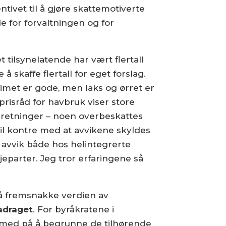
tivet til å gjøre skattemotiverte
de for forvaltningen og for
 tilsynelatende har vært flertall
å skaffe flertall for eget forslag.
gimet er gode, men laks og ørret er
isråd for havbruk viser store
e retninger – noen overbeskattes
il kontre med at avvikene skyldes
e avvik både hos helintegrerte
jeparter. Jeg tror erfaringene så
 å fremsnakke verdien av
adraget
. For byråkratene i
r med på å begrunne de tilhørende