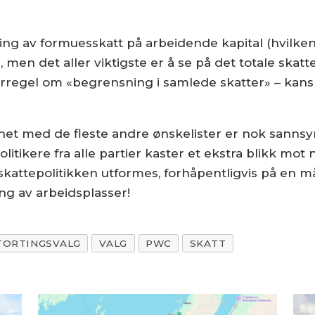
ng av formuesskatt på arbeidende kapital (hvilken 
ng, men det aller viktigste er å se på det totale skat
rregel om «begrensning i samlede skatter» – kans
khet med de fleste andre ønskelister er nok sannsy
 politikere fra alle partier kaster et ekstra blikk mo
attepolitikken utformes, forhåpentligvis på en måte
ng av arbeidsplasser!
TORTINGSVALG
VALG
PWC
SKATT