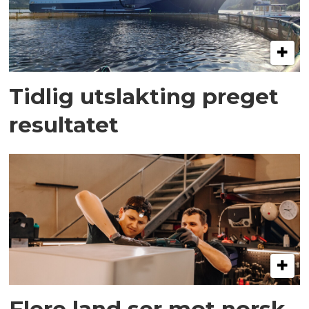
Tidlig utslakting preget
resultatet
Flere land ser mot norsk