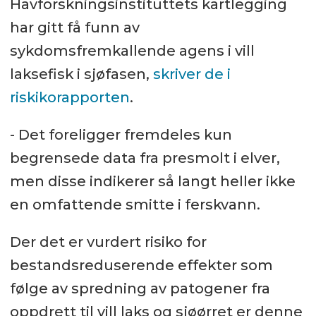
Havforskningsinstituttets kartlegging
har gitt få funn av
sykdomsfremkallende agens i vill
laksefisk i sjøfasen,
skriver de i
riskikorapporten
.
- Det foreligger fremdeles kun
begrensede data fra presmolt i elver,
men disse indikerer så langt heller ikke
en omfattende smitte i ferskvann.
Der det er vurdert risiko for
bestandsreduserende effekter som
følge av spredning av patogener fra
oppdrett til vill laks og sjøørret er denne