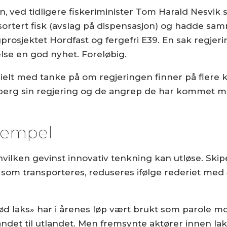
en, ved tidligere fiskeriminister Tom Harald Nesvik 
sortert fisk (avslag på dispensasjon) og hadde s
rosjektet Hordfast og fergefri E39. En sak regjer
else en god nyhet. Foreløbig.
esielt med tanke på om regjeringen finner på flere
olberg sin regjering og de angrep de har kommet
ksempel
vilken gevinst innovativ tenkning kan utløse. Ski
aks som transporteres, reduseres ifølge rederiet me
ød laks» har i årenes løp vært brukt som parole mo
tlandet til utlandet. Men fremsynte aktører innen 