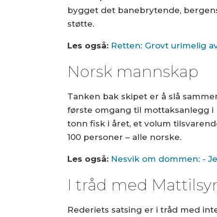
bygget det banebrytende, bergen
støtte.
Les også:
Retten: Grovt urimelig a
Norsk mannskap
Tanken bak skipet er å slå sammen 
første omgang til mottaksanlegg i 
tonn fisk i året, et volum tilsvare
100 personer – alle norske.
Les også:
Nesvik om dommen: - Jeg 
I tråd med Mattilsy
Rederiets satsing er i tråd med int