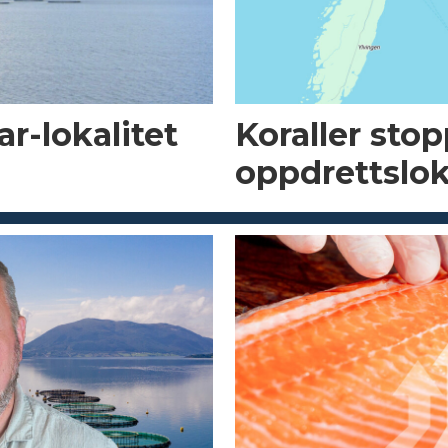
r-lokalitet
Koraller sto
oppdrettslok