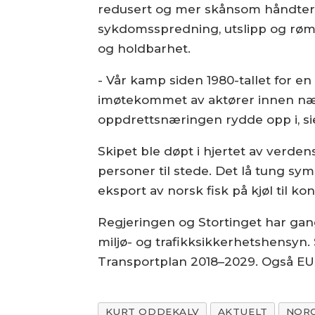
redusert og mer skånsom håndtering
sykdomsspredning, utslipp og rømnin
og holdbarhet.
- Vår kamp siden 1980-tallet for 
imøtekommet av aktører innen nærin
oppdrettsnæringen rydde opp i, sie
Skipet ble døpt i hjertet av verde
personer til stede. Det lå tung sym
eksport av norsk fisk på kjøl til ko
Regjeringen og Stortinget har gang
miljø- og trafikksikkerhetshensyn.
Transportplan 2018–2029. Også EU 
KURT ODDEKALV
AKTUELT
NOR