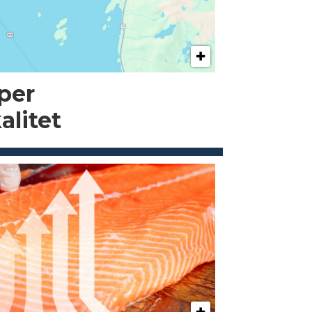
pper
alitet