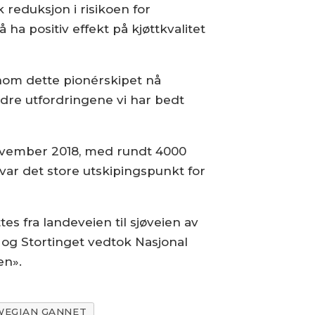
 reduksjon i risikoen for
ha positiv effekt på kjøttkvalitet
nom dette pionérskipet nå
ndre utfordringene vi har bedt
 november 2018, med rundt 4000
 var det store utskipingspunkt for
s fra landeveien til sjøveien av
n og Stortinget vedtok Nasjonal
en».
EGIAN GANNET