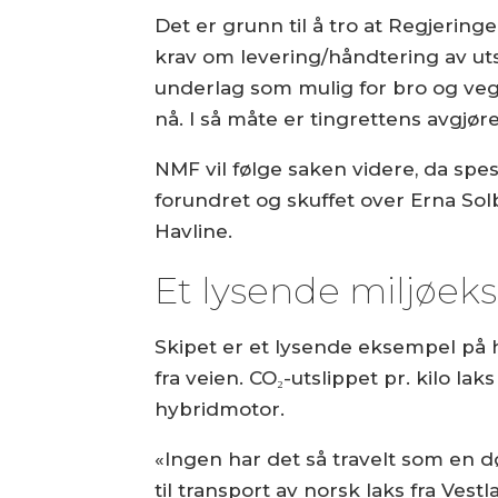
Det er grunn til å tro at Regjering
krav om levering/håndtering av ut
underlag som mulig for bro og vegp
nå. I så måte er tingrettens avgjør
NMF vil følge saken videre, da sp
forundret og skuffet over Erna S
Havline.
Et lysende miljøe
Skipet er et lysende eksempel på h
fra veien. CO₂-utslippet pr. kilo l
hybridmotor.
«Ingen har det så travelt som en d
til transport av norsk laks fra Ves