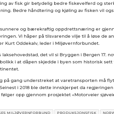
 av fisk gir betydelig bedre fiskevelferd og sterk
g. Bedre håndtering og kjøling av fisken vil også 
en sunnere og bærekraftig oppdrettsnæring er gjen
gen. Vi håper på tilsvarende vilje til å løse de a
r Kurt Oddekalv, leder i Miljøvernforbundet.
ns laksehovedstad, det vil si Bryggen i Bergen 17.
bolikk i at dåpen skjedde i byen som historisk sett
ntinentet.
 på gang understreket at varetransporten må flytte
 Seinest i 2018 ble dette innskjerpet da regjeringe
følger opp gjennom prosjektet «Motorveier sjøvei
GES MILJØVERNFORBUND
PRODUKSJONSFISK
NORW