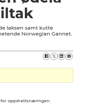
iltak
de laksen samt kutte
le hetende Norwegian Gannet.
p for oppdrettsnæringen.