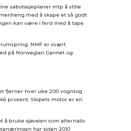
sine sabotasjeplaner mtp å stille
ammenheng med å skape et så godt
ingen kan være i ferd med å tape
 krumspring. NMF er svært
 med på Norwegian Gannet og
pet fjerner hver uke 200 vogntog
d 46 prosent. Skipets motor er en
t å bruke sjøveien som alternativ
laksenæringen har siden 2010