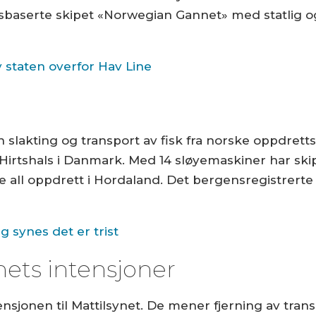
sbaserte skipet «Norwegian Gannet» med statlig
v staten overfor Hav Line
slakting og transport av fisk fra norske oppdrettsa
Hirtshals i Danmark. Med 14 sløyemaskiner har skip
nde all oppdrett i Hordaland. Det bergensregistrert
synes det er trist​
nets intensjoner
ensjonen til Mattilsynet. De mener fjerning av tran