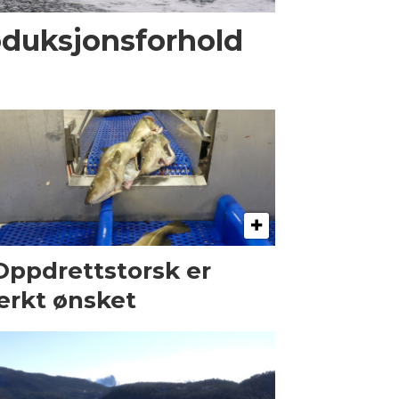
oduksjonsforhold
Oppdrettstorsk er
erkt ønsket