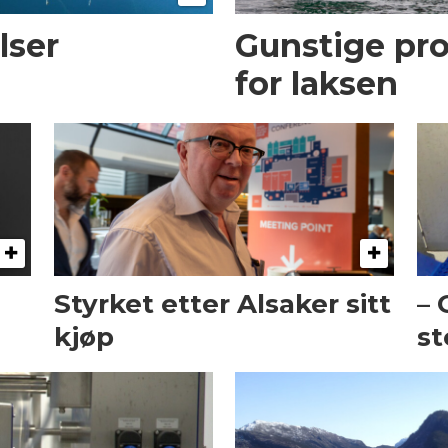
lser
Gunstige pr
for laksen
Styrket etter Alsaker sitt
– 
kjøp
st