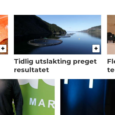
Tidlig utslakting preget
Fl
resultatet
te