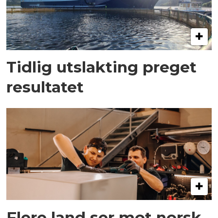
Tidlig utslakting preget
resultatet
Flere land ser mot norsk