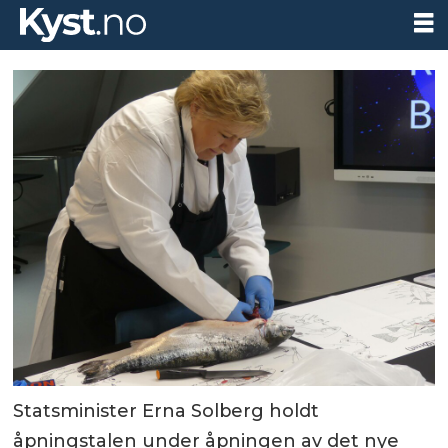
Statsminister Erna Solberg holdt
åpningstalen under åpningen av det nye