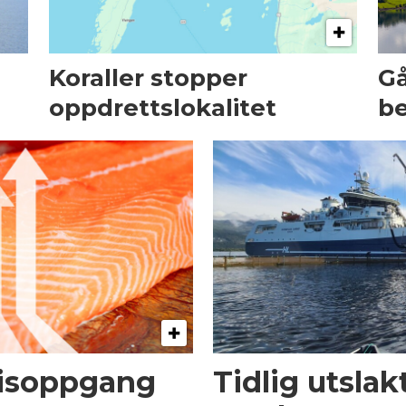
Koraller stopper
Gå
oppdrettslokalitet
be
risoppgang
Tidlig utsla