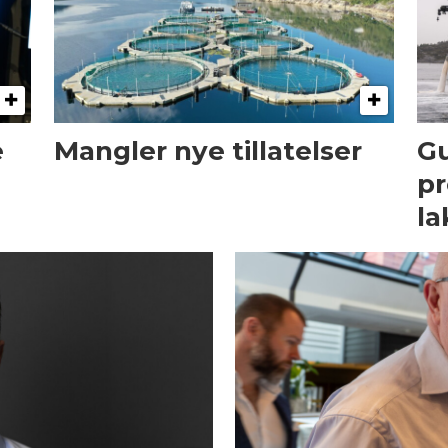
e
Mangler nye tillatelser
Gu
pr
la