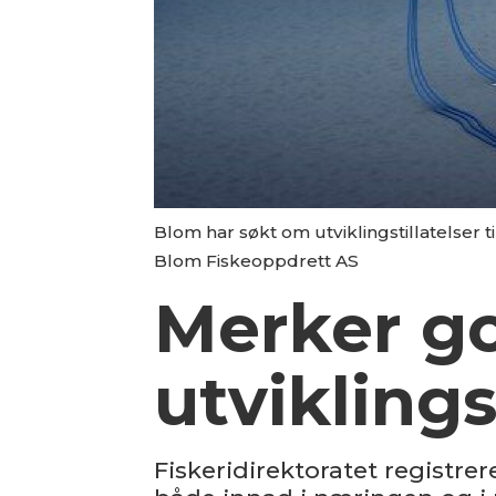
Blom har søkt om utviklingstillatelser 
Blom Fiskeoppdrett AS
Merker go
utvikling
Fiskeridirektoratet registre