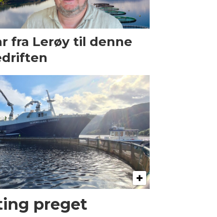
r fra Lerøy til denne
driften
kting preget