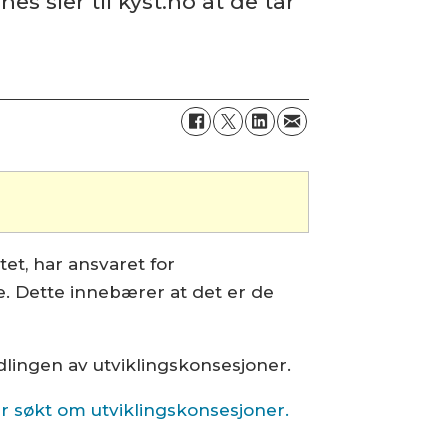
 sier til kyst.no at de tar
tet, har ansvaret for
e. Dette innebærer at det er de
ndlingen av utviklingskonsesjoner.
ar søkt om utviklingskonsesjoner.