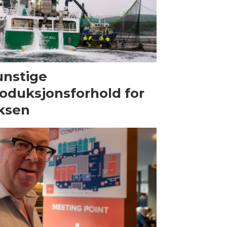
nstige
oduksjonsforhold for
ksen