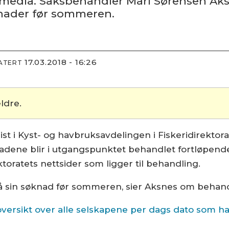
media. Saksbehandler Mari Sørensen Aksnes
øknader før sommeren.
17.03.2018 - 16:26
DATERT
ldre.
ist i Kyst- og havbruksavdelingen i Fiskeridirektora
nadene blir i utgangspunktet behandlet fortløpend
toratets nettsider som ligger til behandling.
var på sin søknad før sommeren, sier Aksnes om beha
oversikt over alle selskapene per dags dato som h