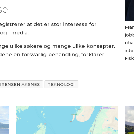
se
egistrerer at det er stor interesse for
Mari
og i media.
jobb
utv
ange ulike søkere og mange ulike konsepter.
inte
adene en forsvarlig behandling, forklarer
Fisk
ØRENSEN AKSNES
TEKNOLOGI