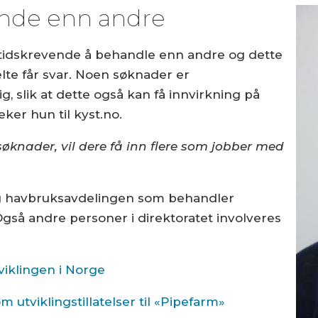
nde enn andre
tidskrevende å behandle enn andre og dette
lte får svar. Noen søknader er
, slik at dette også kan få innvirkning på
er hun til kyst.no.
søknader, vil dere få inn flere som jobber med
 og havbruksavdelingen som behandler
Også andre personer i direktoratet involveres
viklingen i Norge
 utviklingstillatelser til «Pipefarm»