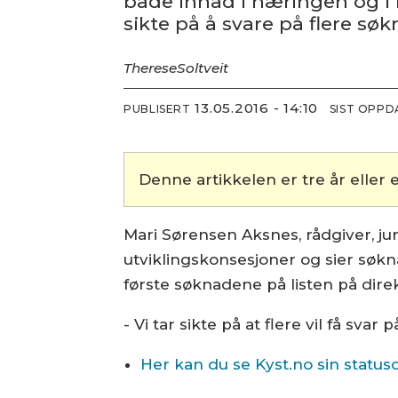
både innad i næringen og i 
sikte på å svare på flere s
Therese
Soltveit
13.05.2016 - 14:10
PUBLISERT
SIST OPP
Denne artikkelen er tre år eller e
Mari Sørensen Aksnes, rådgiver, jur
utviklingskonsesjoner og sier søk
første søknadene på listen på direk
- Vi tar sikte på at flere vil få s
Her kan du se Kyst.no sin status