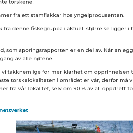
ømte torskene.
tammer fra ett stamfiskkar hos yngelprodusenten.
ra denne fiskegruppa i aktuell størrelse ligger i h
d, som sporingsrapporten er en del av. Når anlegg
mgang av alle nøtene.
i takknemlige for mer klarhet om opprinnelsen til 
ste torskelokaliteten i området er vår, derfor må 
er fra vår lokalitet, selv om 90 % av all oppdrett
enettverket