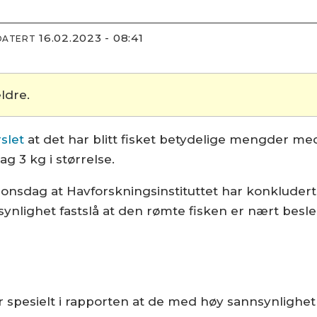
16.02.2023 - 08:41
DATERT
ldre.
rslet
at det har blitt fisket betydelige mengder med
g 3 kg i størrelse.
onsdag at Havforskningsinstituttet har konkludert
synlighet fastslå at den rømte fisken er nært besl
r spesielt i rapporten at de med høy sannsynligh