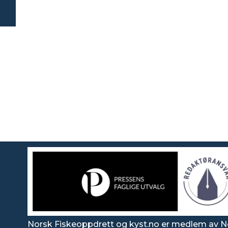
Norsk Fiskeoppdrett og kyst.no er medlem av N