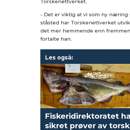
Torskenettverket.
- Det er viktig at vi som ny næri
ståsted har Torskenettverket utvi
det mer hemmende enn fremmende, s
fortalte han.
Les også:
Fiskeridirektoratet h
sikret prøver av torsk