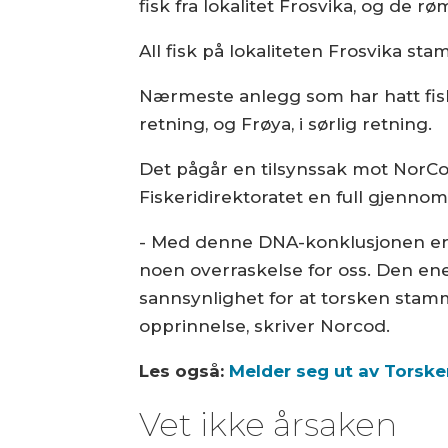
fisk fra lokalitet Frosvika, og de r
All fisk på lokaliteten Frosvika s
Nærmeste anlegg som har hatt fisk f
retning, og Frøya, i sørlig retning.
Det pågår en tilsynssak mot NorCo
Fiskeridirektoratet en full gjenno
- Med denne DNA-konklusjonen er v
noen overraskelse for oss. Den ene
sannsynlighet for at torsken stamm
opprinnelse, skriver Norcod.
Les også:
Melder seg ut av Torsk
Vet ikke årsaken