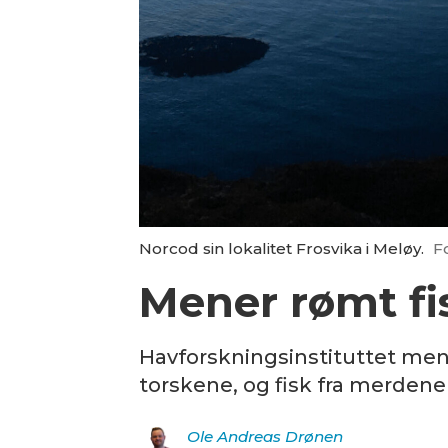
Norcod sin lokalitet Frosvika i Meløy.
F
Mener rømt fi
Havforskningsinstituttet men
torskene, og fisk fra merdene 
Ole Andreas
Drønen