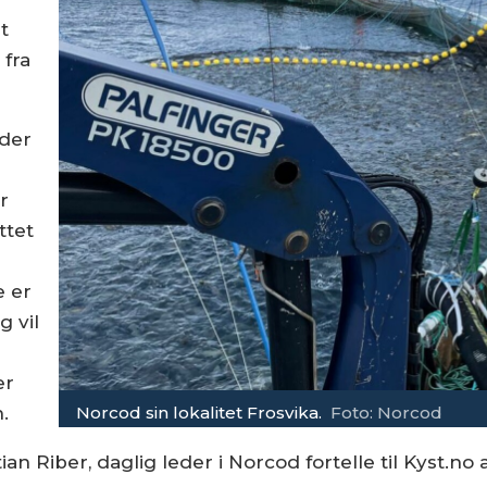
t
fra
ader
r
ttet
e er
g vil
er
Norcod sin lokalitet Frosvika.
Foto: Norcod
.
n Riber, daglig leder i Norcod fortelle til Kyst.no 