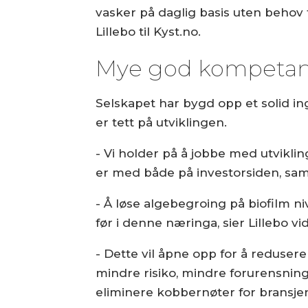
vasker på daglig basis uten behov 
Lillebo til Kyst.no.
Mye god kompeta
Selskapet har bygd opp et solid i
er tett på utviklingen.
- Vi holder på å jobbe med utvikl
er med både på investorsiden, sam
- Å løse algebegroing på biofilm n
før i denne næringa, sier Lillebo vi
- Dette vil åpne opp for å reduse
mindre risiko, mindre forurensning
eliminere kobbernøter for bransjen 