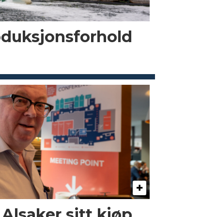
oduksjonsforhold
 Alsaker sitt kjøp