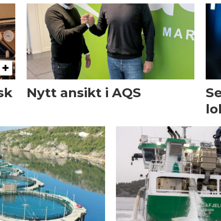
sk
Nytt ansikt i AQS
Se
lo