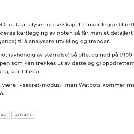
g
BIG data analyser, og selskapet tenker legge til ret
 deres kartlegging av noten så får man et detaljert
igence) til å analysere utvikling og trender.
not (avhengig av størrelse) så ofte, og ned på 1/
en som kan trekkes ut av dette og gi oppdretterne
g, sier Lillebo.
satt være i «secret-modus», men Watbots kommer me
o.
OGI
ROBOT