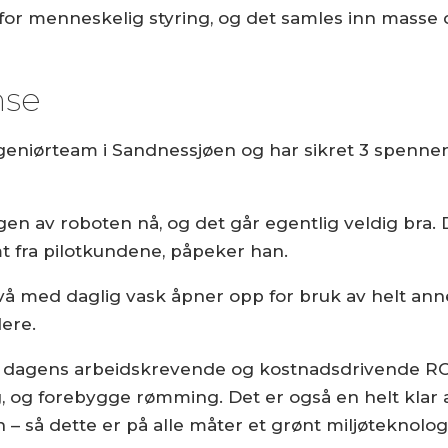
for menneskelig styring, og det samles inn masse d
nse
ngeniørteam i Sandnessjøen og har sikret 3 spen
ingen av roboten nå, og det går egentlig veldig b
t fra pilotkundene, påpeker han.
ivå med daglig vask åpner opp for bruk av helt an
dere.
re dagens arbeidskrevende og kostnadsdrivende RO
, og forebygge rømming. Det er også en helt klar a
– så dette er på alle måter et grønt miljøteknolog