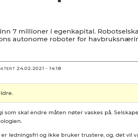
nn 7 millioner i egenkapital. Robotselska
sjons autonome roboter for havbruksnæri
24.02.2021 - 14:18
DATERT
ldre.
 som skal endre måten nøter vaskes på. Selskapet 
ologien.
 er ledningsfri og ikke bruker trustere, og, det vil