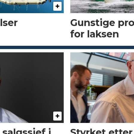
lser
Gunstige pr
for laksen
 salgssjef i
Styrket etter