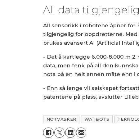
All data tilgjengeli
All sensorikk i robotene åpner for 
tilgjengelig for oppdretterne. Med
brukes avansert AI (Artificial Intell
- Det å kartlegge 6.000-8.000 m 2 
data, men tenk på all den kunnskap
nota på en helt annen måte enn i da
- Enn så lenge vil selskapet fort
patentene på plass, avslutter Lilleb
NOTVASKER
WATBOTS
TEKNOL