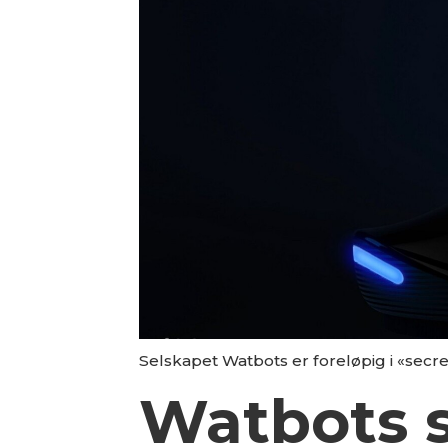
Selskapet Watbots er foreløpig i «sec
Watbots 