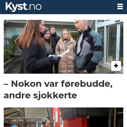
Tag:
ølve
– Nokon var førebudde,
andre sjokkerte