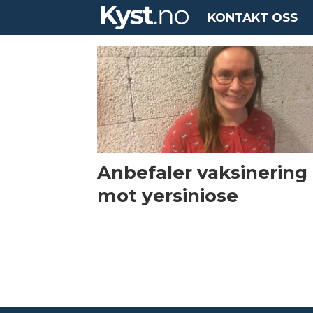
KONTAKT OSS
Tag:
barbo
klakegg
Anbefaler vaksinering
mot yersiniose