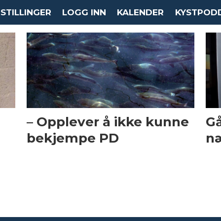
STILLINGER
LOGG INN
KALENDER
KYSTPOD
– Opplever å ikke kunne
Gå
bekjempe PD
n