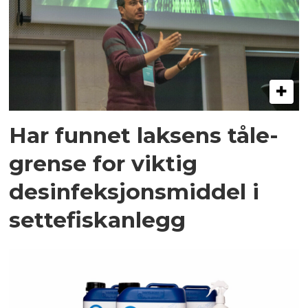
Har funnet laksens tåle­
grense for viktig
desinfeksjons­middel i
settefisk­anlegg