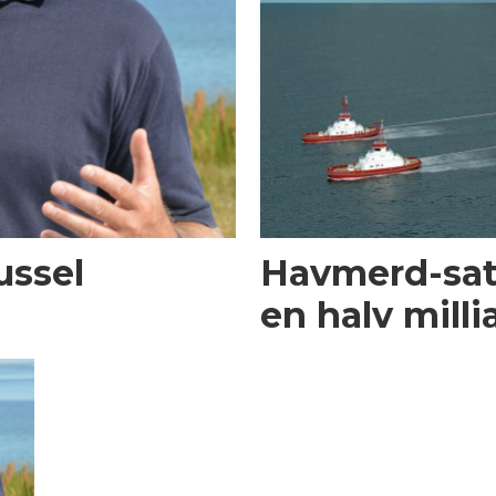
ussel
Havmerd-sats
en halv milli