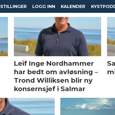
STILLINGER
LOGG INN
KALENDER
KYSTPOD
Leif Inge Nordhammer
Sa
har bedt om avløsning –
mi
Trond Williksen blir ny
konsernsjef i Salmar