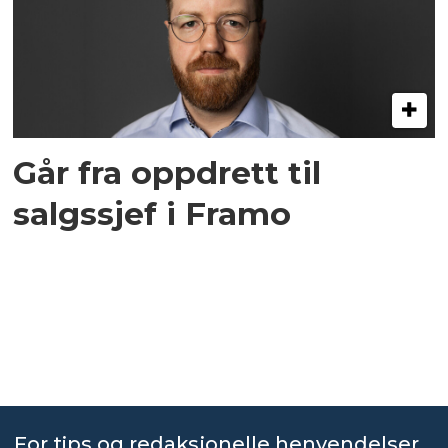
Går fra oppdrett til
salgssjef i Framo
For tips og redaksjonelle henvendelser,