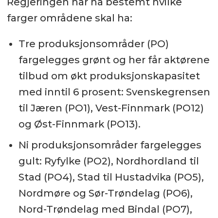
Regjeringen har nå bestemt hvilke
farger områdene skal ha:
Tre produksjonsområder (PO)
fargelegges grønt og her får aktørene
tilbud om økt produksjonskapasitet
med inntil 6 prosent: Svenskegrensen
til Jæren (PO1), Vest-Finnmark (PO12)
og Øst-Finnmark (PO13).
Ni produksjonsområder fargelegges
gult: Ryfylke (PO2), Nordhordland til
Stad (PO4), Stad til Hustadvika (PO5),
Nordmøre og Sør-Trøndelag (PO6),
Nord-Trøndelag med Bindal (PO7),