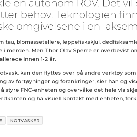
utvikle en autonom ROV. Det vil
tter behov. Teknologien fin
iske omgivelsene i en laksem
 tau, biomassetellere, leppefiskskjul, dødfisksaml
 i merden. Men Thor Olav Sperre er overbevist om 
lerede innen 1-2 år.
otvask, kan den flyttes over på andre verktøy som 
g av fortøyninger og forankringer, sier han og vi
t å styre FNC-enheten og overvåke det hele via skj
erdkanten og ha visuell kontakt med enheten, fork
E
NOTVASKER