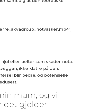
er samtidig at den teoretiske
sperre_akvagroup_notvasker.mp4"]
hjul eller belter som skader nota.
tveggen, ikke klatre på den.
rsel blir bedre, og potensielle
edusert.
t minimum, og vi
 det gjelder