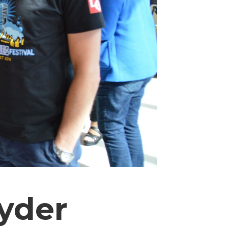
øyder