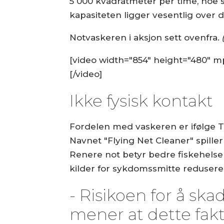
5 000 kvadratmeter per time, noe 
kapasiteten ligger vesentlig over d
Notvaskeren i aksjon sett ovenfra
.
(
[video width="854" height="480" 
[/video]
Ikke fysisk kontakt
Fordelen med vaskeren er ifølge To
Navnet "Flying Net Cleaner" spille
Renere not betyr bedre fiskehelse
kilder for sykdomssmitte reduseres
- Risikoen for å ska
mener at dette fak