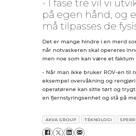
- I fase tre vil vi 
på egen hånd, og e
må tilpasses de fys
Det er mange hindre i en merd som
når notvaskeren skal opereres inne
men noe som kan være et faktum al
- Når man ikke bruker ROV-en til n
eksempel overvåkning og rengjørin
operatørene kan sitte tørt og tryg
en fjernstyringsenhet og stå på m
AKVA GROUP
TEKNOLOGI
SPERR