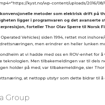
 mp4="https://kyst.no/wp-content/uploads/2016/08/
konvensjonelle metoder som elektrisk drift på th
gheten ligger i programvaren og det avanserte s
presisjon, forteller Thor Olav Sperre til Norsk F
erated Vehicles) siden 1994, rettet mot inshore/o
pdrettsnæringen, men erindrer en heller lunken m
Trondheim at vi hadde med oss en ROV-enhet for å 
e teknologien. Men tilbakemeldingen var til dels neg
gen holder på med, var tilbakemeldinge, sier Thor
ttsnæring, at nettopp utstyr som dette bidrar til å
a Group