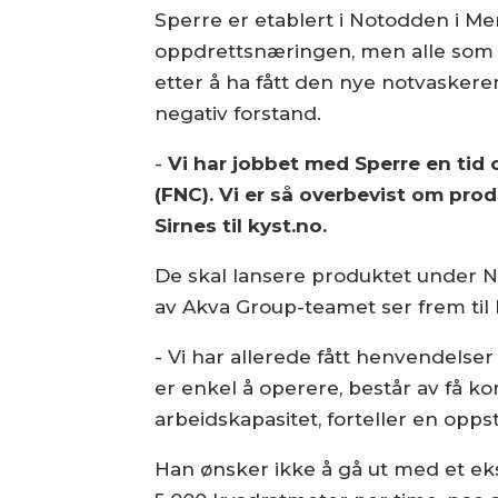
Sperre er etablert i Notodden i Merd
oppdrettsnæringen, men alle som k
etter å ha fått den nye notvaskeren 
negativ forstand.
-
Vi har jobbet med Sperre en tid
(FNC). Vi er så overbevist om prod
Sirnes til kyst.no.
De skal lansere produktet under N
av Akva Group-teamet ser frem til l
- Vi har allerede fått henvendelse
er enkel å operere, består av få k
arbeidskapasitet, forteller en opps
Han ønsker ikke å gå ut med et eksa