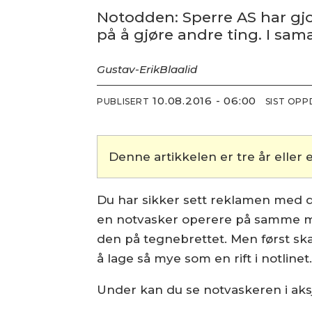
Notodden: Sperre AS har gjo
på å gjøre andre ting. I sa
Gustav-Erik
Blaalid
10.08.2016 - 06:00
PUBLISERT
SIST OP
Denne artikkelen er tre år eller e
Du har sikker sett reklamen med 
en notvasker operere på samme måt
den på tegnebrettet. Men først ska
å lage så mye som en rift i notlinet
Under kan du se notvaskeren i aks