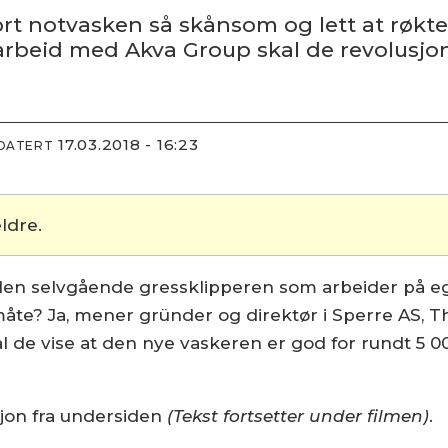
rt notvasken så skånsom og lett at røkte
marbeid med Akva Group skal de revolusjo
17.03.2018 - 16:23
PDATERT
ldre.
den selvgående gressklipperen som arbeider på e
e? Ja, mener gründer og direktør i Sperre AS, T
l de vise at den nye vaskeren er god for rundt 5 
.
jon fra undersiden
(Tekst fortsetter under filmen)
.