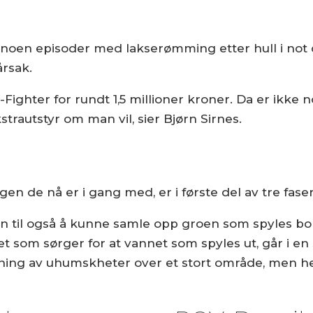
 noen episoder med lakserømming etter hull i not
rsak.
Fighter for rundt 1,5 millioner kroner. Da er ikke
rautstyr om man vil, sier Bjørn Sirnes.
en de nå er i gang med, er i første del av tre faser
eren til også å kunne samle opp groen som spyles bo
som sørger for at vannet som spyles ut, går i en s
dning av uhumskheter over et stort område, men h