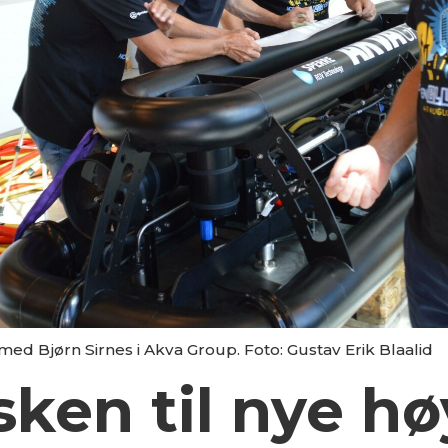
med Bjørn Sirnes i Akva Group. Foto: Gustav Erik Blaalid
sken til nye h