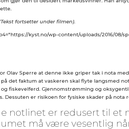
som gjør den til desidert markedsvinner. Han antyd
ette.
Tekst fortsetter under filmen).
mp4="https://kyst.no/wp-content/uploads/2016/08/
r Olav Sperre at denne ikke griper tak i nota med 
r på det faktum at vaskeren skal flyte langsmed no
 og fiskevelferd. Gjennomstrømming og oksygentilfø
. Dessuten er risikoen for fysiske skader på nota r
de notlinet er redusert til e
tumet må være vesentlig når