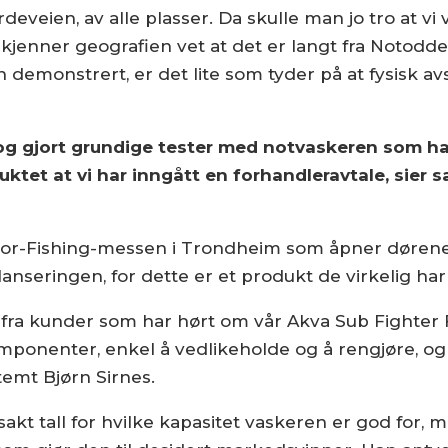
eveien, av alle plasser. Da skulle man jo tro at vi v
jenner geografien vet at det er langt fra Notodd
demonstrert, er det lite som tyder på at fysisk avst
 og gjort grundige tester med notvaskeren som ha
uktet at vi har inngått en forhandleravtale, sier 
or-Fishing-messen i Trondheim som åpner dørene 
anseringen, for dette er et produkt de virkelig har 
r fra kunder som har hørt om vår Akva Sub Fighter 
omponenter, enkel å vedlikeholde og å rengjøre, og
temt Bjørn Sirnes.
kt tall for hvilke kapasitet vaskeren er god for, m