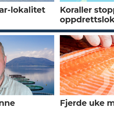
r-lokalitet
Koraller sto
oppdrettslok
enne
Fjerde uke 