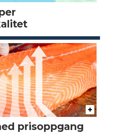
pper
alitet
med prisoppgang