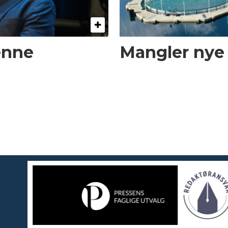
enne
Mangler nye t