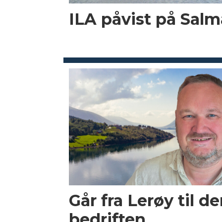
ILA påvist på Salma
Går fra Lerøy til d
bedriften