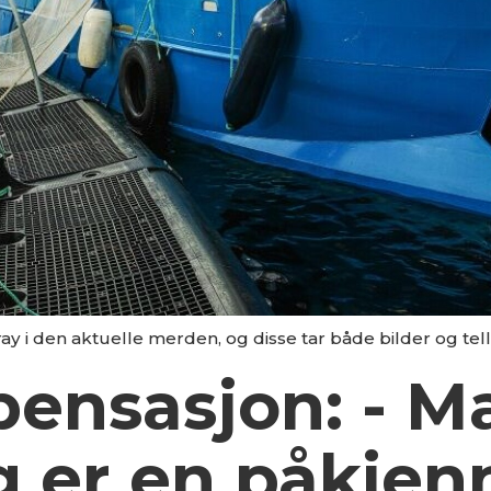
ray i den aktuelle merden, og disse tar både bilder og tel
pensasjon: - M
g er en påkjen