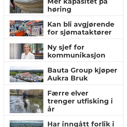
Mer kapasitet på
høring
Kan bli avgjørende
for sjømataktører
Ny sjef for
kommunikasjon
Bauta Group kjøper
Aukra Bruk
Færre elver
trenger utfisking i
år
Har inngått forlik i