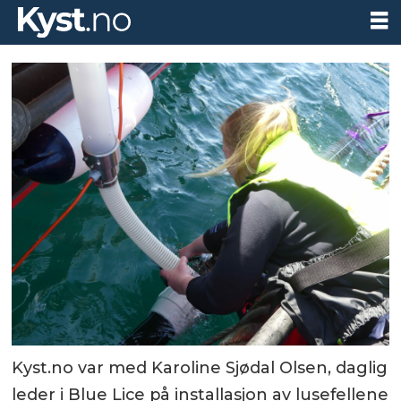
Kyst.no var med Karoline Sjødal Olsen, daglig
leder i Blue Lice på installasjon av lusefellene