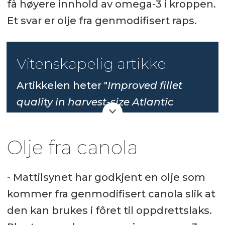
få høyere innhold av omega-3 i kroppen.
Et svar er olje fra genmodifisert raps.
Vitenskapelig artikkel
Artikkelen heter "
Improved fillet
quality in harvest-size Atlantic
salmon fed high n-3 canola oil as a
DHA-source
" og er
publisert i
Olje fra canola
Aquaculture
.
- Mattilsynet har godkjent en olje som
Høydepunkter fra studien:
kommer fra genmodifisert canola slik at
Kosthold med n-3-rik rapsolje
den kan brukes i fôret til oppdrettslaks.