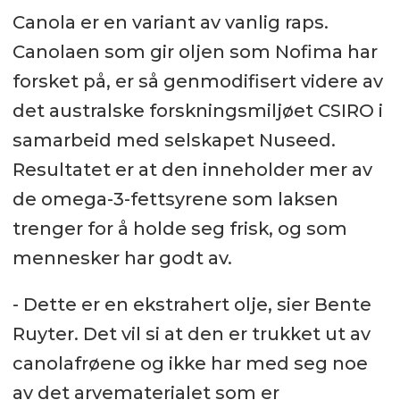
Prosjektet ble finansiert av Fiskeri-
Canola er en variant av vanlig raps.
og havbruksnæringens forsknings­
Canolaen som gir oljen som Nofima har
finansiering (FHF), og gikk i sam­
forsket på, er så genmodifisert videre av
arbeid med Hav­forsknings­­instituttet,
det australske forskningsmiljøet CSIRO i
Nuseed og Mowi.
samarbeid med selskapet Nuseed.
Resultatet er at den inneholder mer av
Les den vitenskapelige artikkelen
de omega-3-fettsyrene som laksen
her
trenger for å holde seg frisk, og som
mennesker har godt av.
- Dette er en ekstrahert olje, sier Bente
Ruyter. Det vil si at den er trukket ut av
canolafrøene og ikke har med seg noe
av det arvematerialet som er