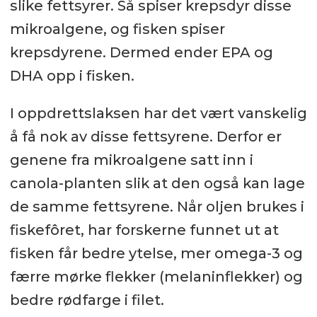
slike fettsyrer. Så spiser krepsdyr disse
mikroalgene, og fisken spiser
krepsdyrene. Dermed ender EPA og
DHA opp i fisken.
I oppdrettslaksen har det vært vanskelig
å få nok av disse fettsyrene. Derfor er
genene fra mikroalgene satt inn i
canola-planten slik at den også kan lage
de samme fettsyrene. Når oljen brukes i
fiskefôret, har forskerne funnet ut at
fisken får bedre ytelse, mer omega-3 og
færre mørke flekker (melaninflekker) og
bedre rødfarge i filet.