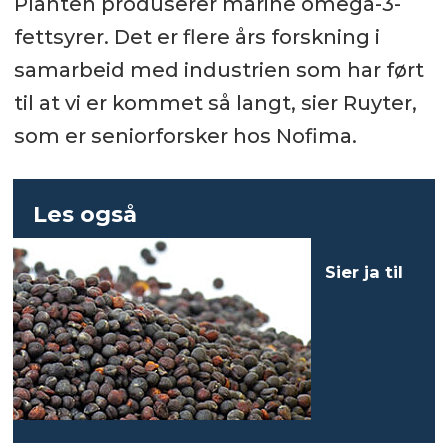
påvirket ikke langsiktig vekst og
Planten produserer marine omega-3-
fôreffektivitet hos laks i merder i
fettsyrer. Det er flere års forskning i
sjø.
samarbeid med industrien som har ført
til at vi er kommet så langt, sier Ruyter,
Kosthold med n-3-rik rapsolje var
som er seniorforsker hos Nofima.
effektivt i å øke innholdet av DHA
og redusere forholdet mellom n-6
og n-3 i laksens vev.
Les også
Kosthold med n-3-rik rapsolje
Sier ja til
forbedret farge på fileten.
Kosthold med n-3-rik rapsolje
reduserte forekomsten og
alvorlighetsgraden av mørke
genmodifisert raps i fiskefôr
melaninflekker i laksefileter.