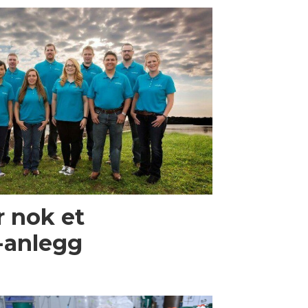
r nok et
-anlegg