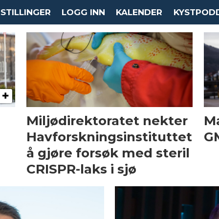
STILLINGER
LOGG INN
KALENDER
KYSTPOD
Miljødirektoratet nekter
Ma
Havforsknings­instituttet
GM
å gjøre forsøk med steril
CRISPR-laks i sjø