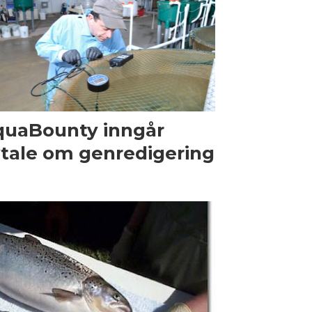
uaBounty inngår
tale om genredigering