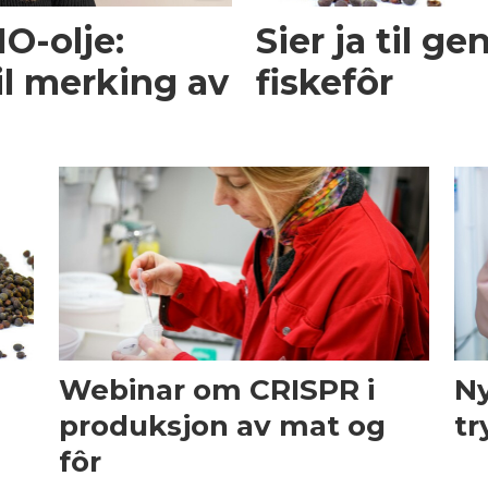
O-olje:
Sier ja til ge
til merking av
fiskefôr
Webinar om CRISPR i
Ny
produksjon av mat og
tr
fôr