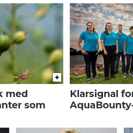
øk med
Klarsignal fo
anter som
AquaBounty