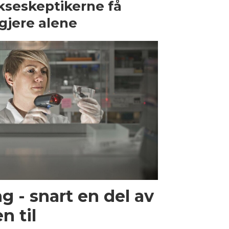
kseskeptikerne få
gjere alene
g - snart en del av
n til