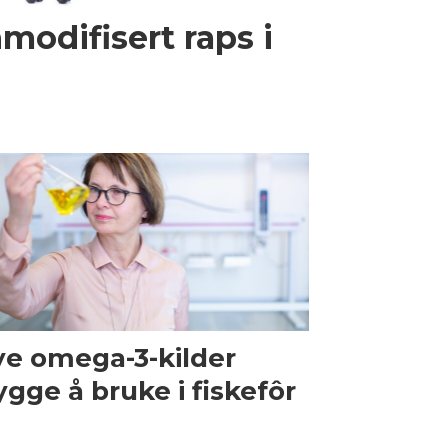
nmodifisert raps i
e omega-3-kilder
ygge å bruke i fiskefôr