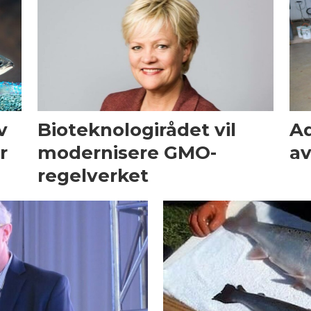
v
Bioteknologirådet vil
Aq
r
modernisere GMO-
av
regelverket