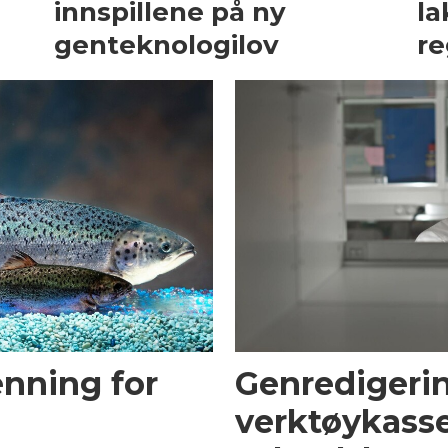
innspillene på ny
la
genteknologilov
re
nning for
Genredigerin
verktøykasse