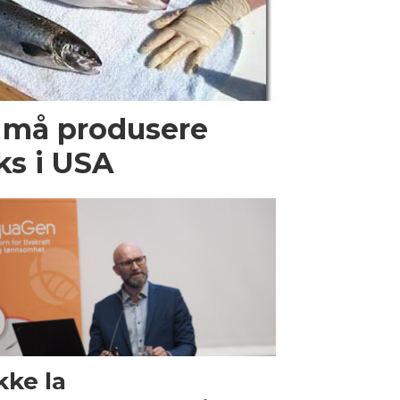
 må produsere
ks i USA
Ikke la