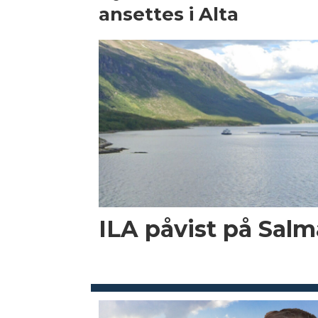
ansettes i Alta
ILA påvist på Salma