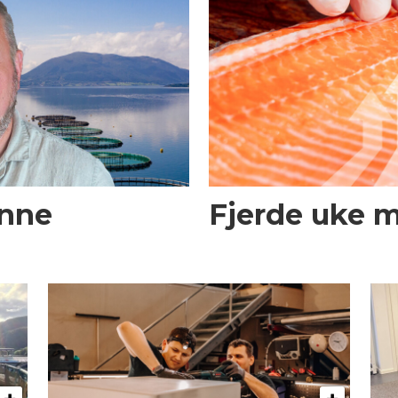
enne
Fjerde uke 