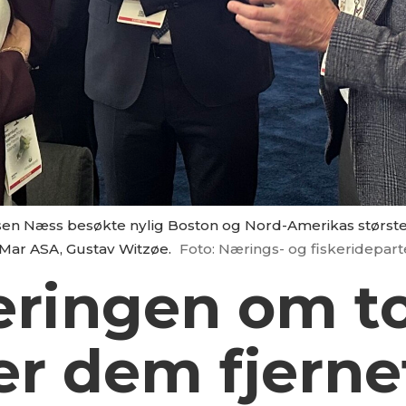
rtsen Næss besøkte nylig Boston og Nord-Amerikas størs
lMar ASA, Gustav Witzøe.
Foto: Nærings- og fiskeridepar
ringen om tol
er dem fjerne