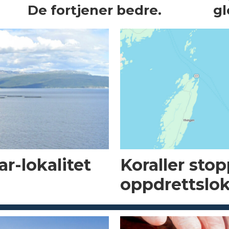
De fortjener bedre.
gl
r-lokalitet
Koraller sto
oppdrettslok