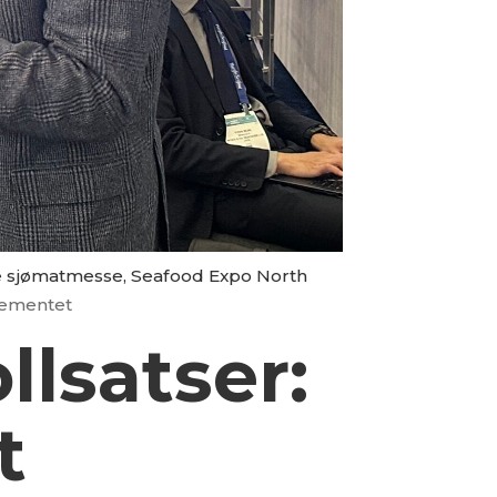
te sjømatmesse, Seafood Expo North
tementet
lsatser:
t