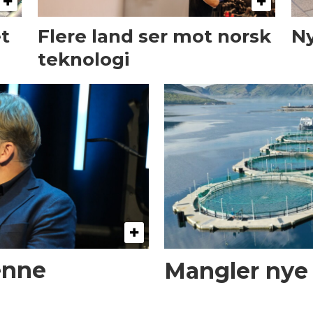
et
Flere land ser mot norsk
Ny
teknologi
enne
Mangler nye t