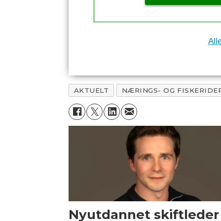
All
AKTUELT
NÆRINGS- OG FISKERID
Nyutdannet skiftleder