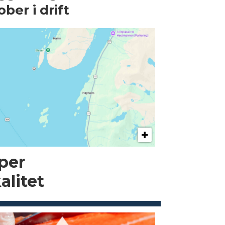
ober i drift
pper
alitet