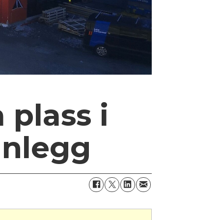
 plass i
anlegg