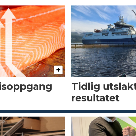
risoppgang
Tidlig utsla
resultatet