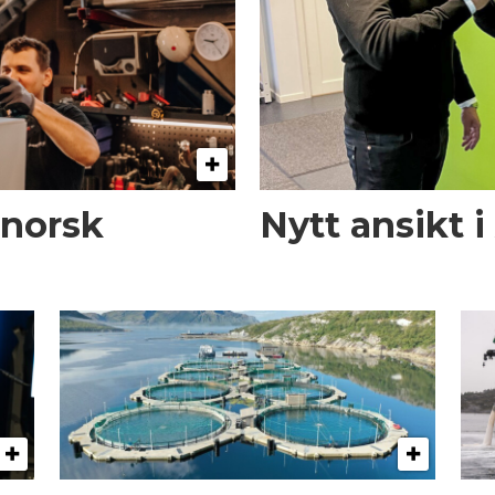
 norsk
Nytt ansikt 