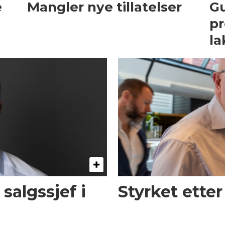
e
Mangler nye tillatelser
Gu
pr
la
 salgssjef i
Styrket etter