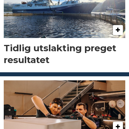
Tidlig utslakting preget
resultatet