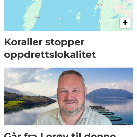
Koraller stopper
oppdrettslokalitet
Går fra Lerøy til denne