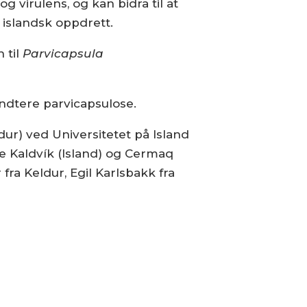
g virulens, og kan bidra til at
islandsk oppdrett.
 til
Parvicapsula
åndtere parvicapsulose.
dur) ved Universitetet på Island
ne Kaldvík (Island) og Cermaq
fra Keldur, Egil Karlsbakk fra