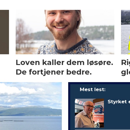
Loven kaller dem løsøre.
Ri
De fortjener bedre.
gl
Mest lest:
Styrket 