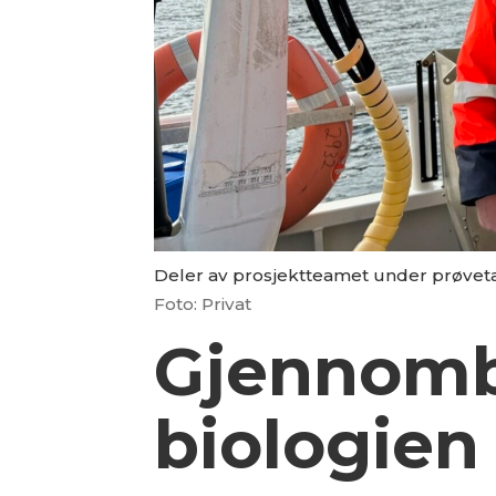
Deler av prosjektteamet under prøvetak
Foto: Privat
Gjennombr
bio­logien 