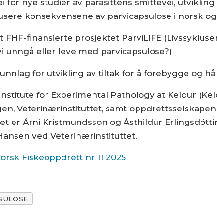
for nye studier av para­sittens smittevei, utvikling o
sere konsekvensene av parvicapsulose i norsk og 
 FHF-finansierte prosjektet ParviLIFE (Livssyklusen
vi unngå eller leve med parvicapsulose?)
nnlag for utvikling av tiltak for å forebygge og h
nstitute for Experimental Pathology at Keldur (Kel
ergen, Veterinærinstituttet, samt oppdrettsselskape
t er Árni Kristmundsson og Ásthildur Erlingsdóttir 
Hansen ved Veterinærinstituttet.
Norsk Fiskeoppdrett nr 11 2025
SULOSE