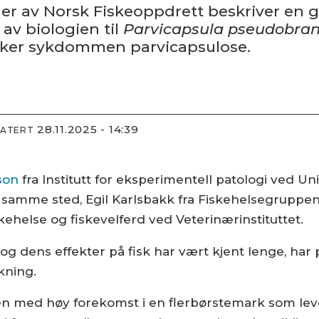
mer av Norsk Fiskeoppdrett beskriver en g
v bio­logien til
Parvicapsula pseudobran
saker sykdommen parvicapsulose.
28.11.2025 - 14:39
DATERT
son
fra Institutt for eksperimentell patologi ved Un
a samme sted, Egil Karlsbakk fra Fiskehelsegruppen
kehelse og fiskevelferd ved Veterinærinstituttet.
 dens effekter på fisk har vært kjent lenge, har 
skning.
ten med høy forekomst i en fler­børstemark som le