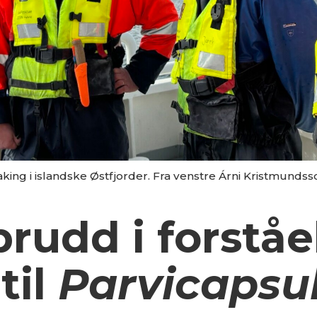
ing i islandske Østfjorder. Fra venstre Árni Kristmunds
udd i forståe
til
Parvicapsu