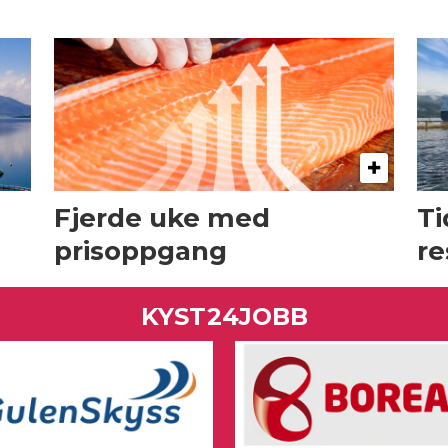
Fjerde uke med
Ti
prisoppgang
re
KYST24JOBB