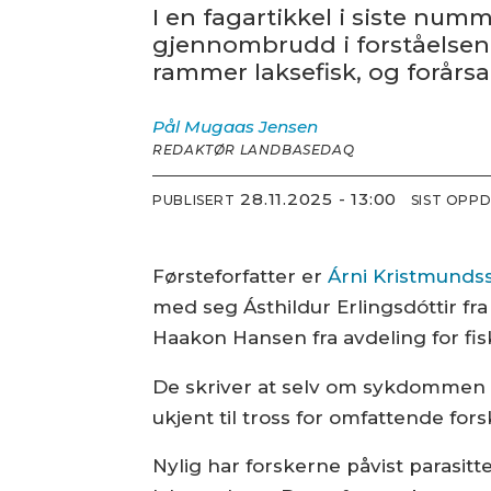
I en fagartikkel i siste num
gjennombrudd i forståelsen a
rammer laksefisk, og forår
Pål Mugaas
Jensen
REDAKTØR LANDBASEDAQ
28.11.2025 - 13:00
PUBLISERT
SIST OPP
Førsteforfatter er
Árni Kristmunds
med seg Ásthildur Erlingsdóttir fr
Haakon Hansen fra avdeling for fis
De skriver at selv om sykdommen og
ukjent til tross for om­fattende for
Nylig har forskerne påvist parasit