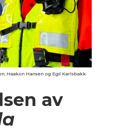
son, Haakon Hansen og Egil Karlsbakk.
lsen av
la