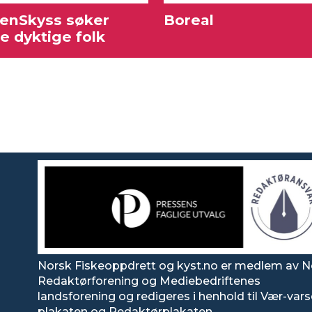
enSkyss søker
Boreal
re dyktige folk
Norsk Fiskeoppdrett og kyst.no er medlem av N
Redaktørforening og Mediebedriftenes
landsforening og redigeres i henhold til Vær-var
plakaten og Redaktørplakaten.