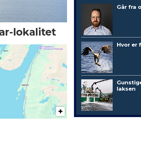
Går fra 
r-lokalitet
Hvor er 
Gunstig
laksen