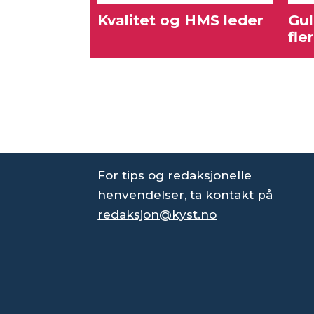
Kvalitet og HMS leder
Gul
fle
For tips og redaksjonelle
henvendelser, ta kontakt på
redaksjon@kyst.no