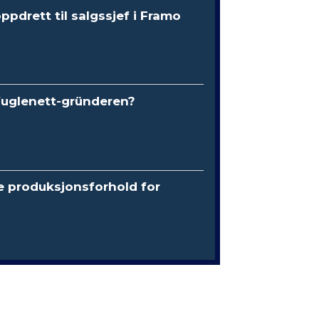
oppdrett til salgssjef i Framo
fuglenett-gründeren?
e produksjonsforhold for