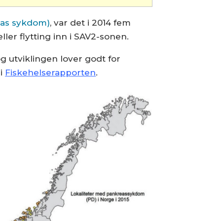
as sykdom)
, var det i 2014 fem
er flytting inn i SAV2-sonen.
 og utviklingen lover godt for
 i
Fiskehelserapporten
.