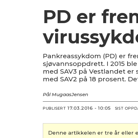
PD er fre
virussykd
Pankreassykdom (PD) er fre
sjøvannsoppdrett. I 2015 ble
med SAV3 på Vestlandet er st
med SAV2 på 18 prosent. Det 
Pål Mugaas
Jensen
17.03.2016 - 10:05
PUBLISERT
SIST OPP
Denne artikkelen er tre år eller e