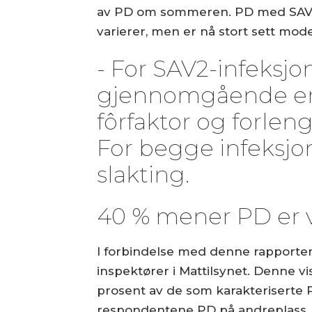
av PD om sommeren. PD med SAV2 b
varierer, men er nå stort sett moder
- For SAV2-infeksjo
gjennomgående er l
fôrfaktor og forlen
For begge infeksjon
slakting.
40 % mener PD er v
I forbindelse med denne rapporten 
inspektører i Mattilsynet. Denne v
prosent av de som karakteriserte 
respondentene PD på andreplass. Fo