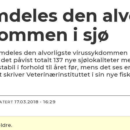
mdeles den alv
ommen i sjø
mdeles den alvorligste virussykdommen h
 det påvist totalt 137 nye sjølokaliteter 
abil i forhold til året før, mens det ses
skriver Veterinærinstituttet i sin nye fis
17.03.2018 - 16:29
DATERT
ldre.