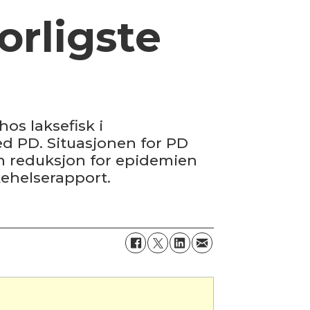
orligste
os laksefisk i
med PD. Situasjonen for PD
 en reduksjon for epidemien
kehelserapport.