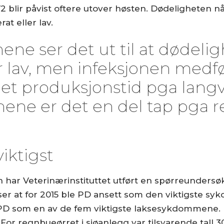
lir påvist oftere utover høsten. Dødeligheten n
at eller lav.
nene ser det ut til at dødeli
av, men infeksjonen medfør
get produksjonstid pga langva
ene er det en del tap pga re
iktigst
har Veterinærinstituttet utført en spørreundersøk
iser at for 2015 ble PD ansett som den viktigste sy
PD som en av de fem viktigste laksesykdommene. I 
r regnbueørret i sjøanlegg var tilsvarende tall 3