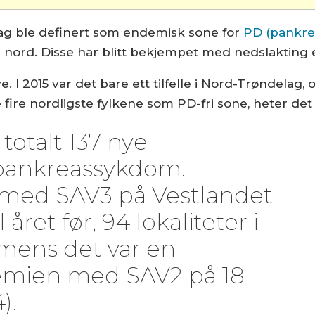
ag ble definert som endemisk sone for
PD (pankre
ord. Disse har blitt bekjempet med nedslakting ell
e. I 2015 var det bare ett tilfelle i Nord-Trøndelag,
fire nordligste fylkene som PD-fri sone, heter det
 totalt 137 nye
 pankreassykdom.
 med SAV3 på Vestlandet
l året før, 94 lokaliteter i
 mens det var en
demien med SAV2 på 18
).