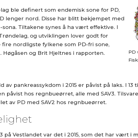
lag ble definert som endemisk sone for PD,
PD lenger nord. Disse har blitt bekjempet med
2-sona. Tiltakene synes å ha vært effektive. I
d-Trøndelag, og utviklingen lover godt for
fire nordligste fylkene som PD-fri sone,
PD 
 Høgåsen og Brit Hjeltnes i rapporten.
Fisk
 av pankreassykdom i 2015 er påvist på laks. I 13 ti
påvist hos regnbueørret, alle med SAV3. Tilsvarend
fellet av PD med SAV2 hos regnbueørret.
elighet
på Vestlandet var det i 2015, som det har vært i m