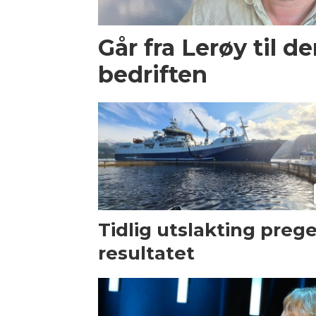
Går fra Lerøy til d
bedriften
Tidlig utslakting preg
resultatet