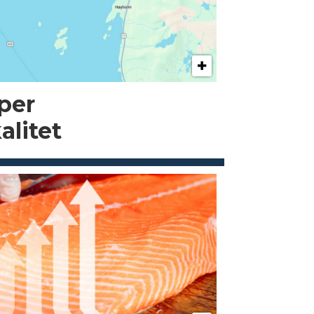
pper
alitet