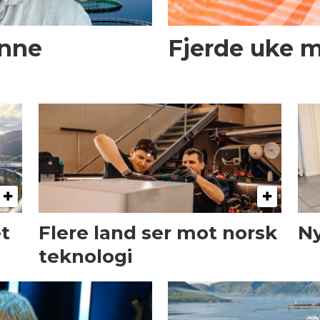
enne
Fjerde uke 
et
Flere land ser mot norsk
Ny
teknologi