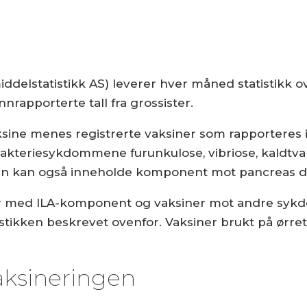
g
delstatistikk AS) leverer hver måned statistikk ov
nrapporterte tall fra grossister.
sine menes registrerte vaksiner som rapporteres 
bakteriesykdommene furunkulose, vibriose, kaldtva
en kan også inneholde komponent mot pancreas di
r med ILA-komponent og vaksiner mot andre syk
tistikken beskrevet ovenfor. Vaksiner brukt på ørret
aksineringen