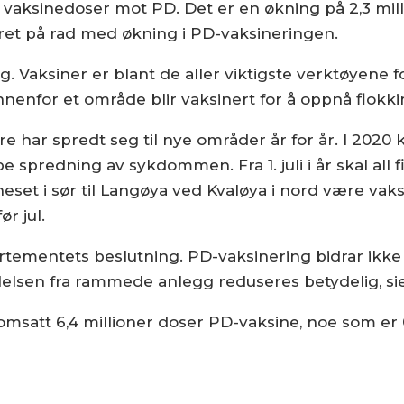
ner vaksinedoser mot PD. Det er en økning på 2,3 
året på rad med økning i PD-vaksineringen.
ing. Vaksiner er blant de aller viktigste verktøyen
nnenfor et område blir vaksinert for å oppnå flokk
har spredt seg til nye områder år for år. I 2020 
e spredning av sykdommen. Fra 1. juli i år skal all f
neset i sør til Langøya ved Kvaløya i nord være va
r jul.
artementets beslutning. PD-vaksinering bidrar ikke ba
illelsen fra rammede anlegg reduseres betydelig, s
omsatt 6,4 millioner doser PD-vaksine, noe som er