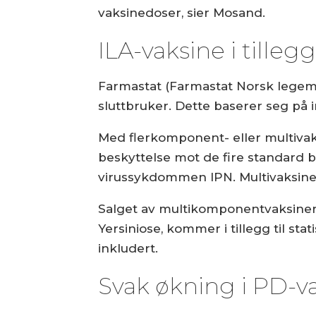
vaksinedoser, sier Mosand.
ILA-vaksine i tilleg
Farmastat (Farmastat Norsk legemid
sluttbruker. Dette baserer seg på in
Med flerkomponent- eller multivak
beskyttelse mot de fire standard 
virussykdommen IPN. Multivaksin
Salget av multikomponentvaksine
Yersiniose, kommer i tillegg til sta
inkludert.
Svak økning i PD-v