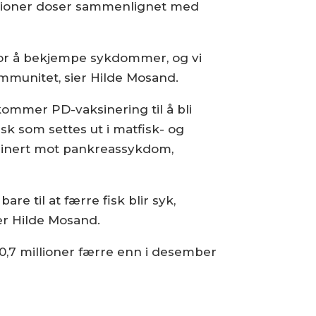
millioner doser sammenlignet med
e for å bekjempe sykdommer, og vi
immunitet, sier Hilde Mosand.
kommer PD-vaksinering til å bli
isk som settes ut i matfisk- og
ksinert mot pankreassykdom,
re til at færre fisk blir syk,
ier Hilde Mosand.
 0,7 millioner færre enn i desember