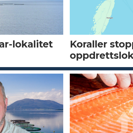
r-lokalitet
Koraller sto
oppdrettslok