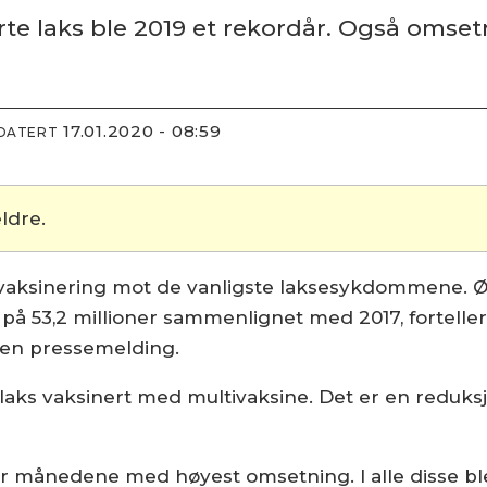
rte laks ble 2019 et rekordår. Også omse
17.01.2020 - 08:59
PDATERT
ldre.
t vaksinering mot de vanligste laksesykdommene. Ø
å 53,2 millioner sammenlignet med 2017, fortelle
 en pressemelding.
 laks vaksinert med multivaksine. Det er en reduksjon
var månedene med høyest omsetning. I alle disse ble