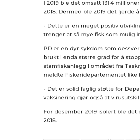
I 2019 ble det omsatt 131,4 millio
2018. Dermed ble 2019 det fjerde 
- Dette er en meget positiv utvikl
trenger at så mye fisk som mulig i
PD er en dyr sykdom som dessverre 
brukt i enda større grad for å stopp
stamfiskanlegg i området fra Task
meldte Fiskeridepartementet like fø
- Det er solid faglig støtte for Dep
vaksinering gjør også at virusutsk
For desember 2019 isolert ble det 
2018.