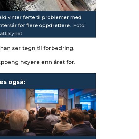
ald vinter førte til problemer med
ntersår for flere oppdrettere.
Foto:
attilsynet
han ser tegn til forbedring.
ntpoeng høyere enn året før.
es også: