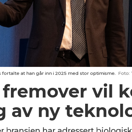
s fortalte at han går inn i 2025 med stor optimisme.
Foto: 
 fremover vil
g av ny teknol
r bransjen har adressert biologis