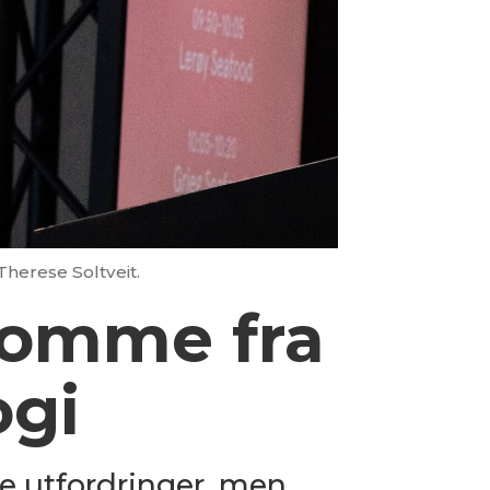
Therese Soltveit.
 komme fra
ogi
ke utfordringer, men