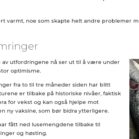
t varmt, noe som skapte helt andre problemer med
ymringer
 av utfordringene nå ser ut til å være under
stor optimisme.
ger fra to til tre måneder siden har blitt
urene er tilbake på historiske nivåer, faktisk
 bra for vekst og kan også hjelpe mot
 en ny vaksine, som bør bidra ytterligere.
har fått ned lusemengdene tilbake til
inger og høsting.