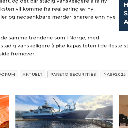
ert, og det blir stadig vanskeligere å få ny
H
ksten vil komme fra realisering av ny
S
gier og nedsenkbare merder, snarere enn nye
A
 av de samme trendene som i Norge, med
stadig vanskeligere å øke kapasiteten i de fleste 
sside fremover.
 FORUM
AKTUELT
PARETO SECURITIES
NASF2025