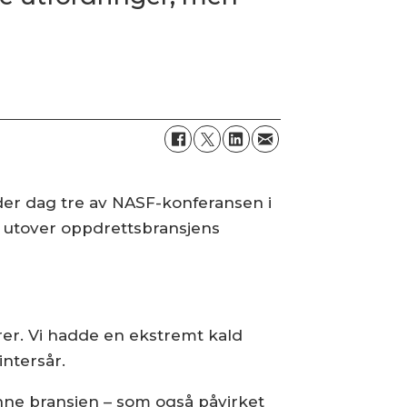
nder dag tre av NASF-konferansen i
tt utover oppdrettsbransjens
orer. Vi hadde en ekstremt kald
intersår.
enne bransjen – som også påvirket