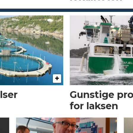
lser
Gunstige pr
for laksen