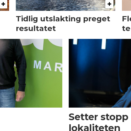
Tidlig utslakting preget
Fl
resultatet
te
Setter stopp
lokaliteten