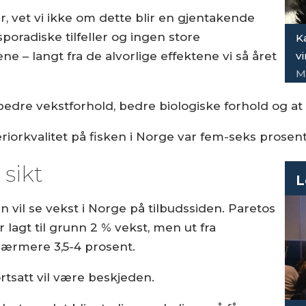
, vet vi ikke om dette blir en gjentakende
poradiske tilfeller og ingen store
K
vi
e – langt fra de alvorlige effektene vi så året
M
 bedre vekstforhold, bedre biologiske forhold og at 
periorkvalitet på fisken i Norge var fem-seks prose
sikt
L
 vil se vekst i Norge på tilbudssiden. Paretos
 lagt til grunn 2 % vekst, men ut fra
 nærmere 3,5-4 prosent.
ortsatt vil være beskjeden.