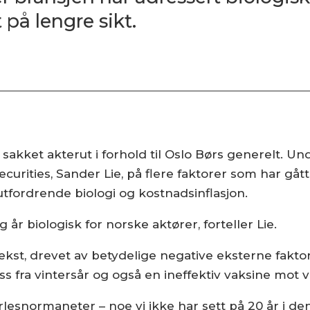
 på lengre sikt.
sakket akterut i forhold til Oslo Børs generelt. U
ecurities, Sander Lie, på flere faktorer som har gå
 utfordrende biologi og kostnadsinflasjon.
 år biologisk for norske aktører, forteller Lie.
vekst, drevet av betydelige negative eksterne fakt
ss fra vintersår og også en ineffektiv vaksine mot v
erlesnormaneter – noe vi ikke har sett på 20 år i d