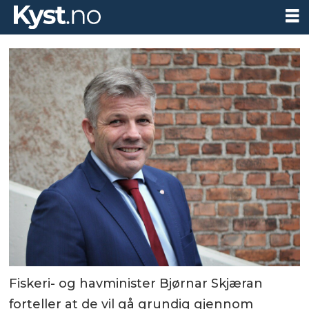
Fiskeri- og havminister Bjørnar Skjæran
forteller at de vil gå grundig gjennom