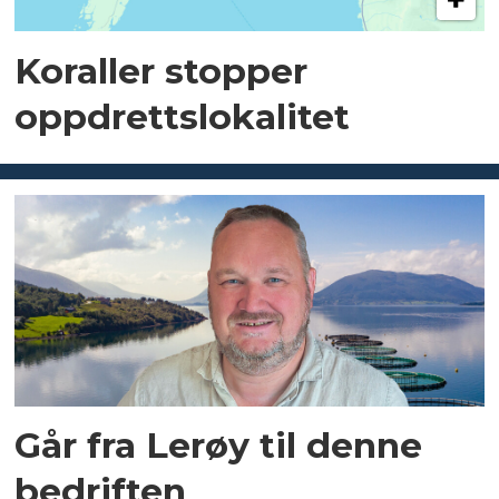
Koraller stopper
oppdrettslokalitet
Går fra Lerøy til denne
bedriften