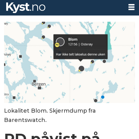
Lokalitet Blom. Skjermdump fra
Barentswatch.
PD påvist på