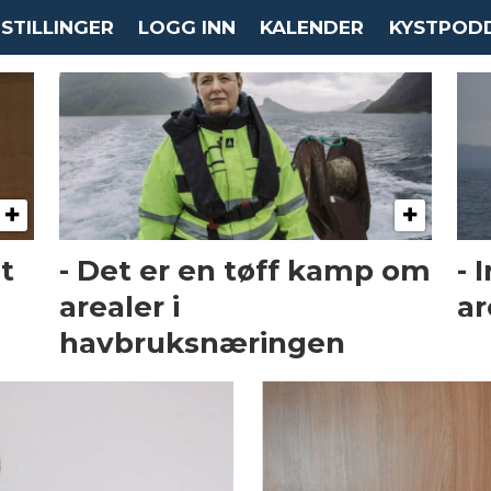
STILLINGER
LOGG INN
KALENDER
KYSTPOD
t
- Det er en tøff kamp om
- 
arealer i
ar
havbruksnæringen