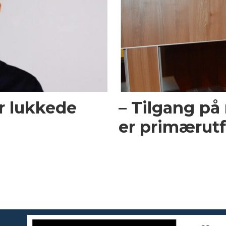
or lukkede
– Tilgang på 
er primærutf