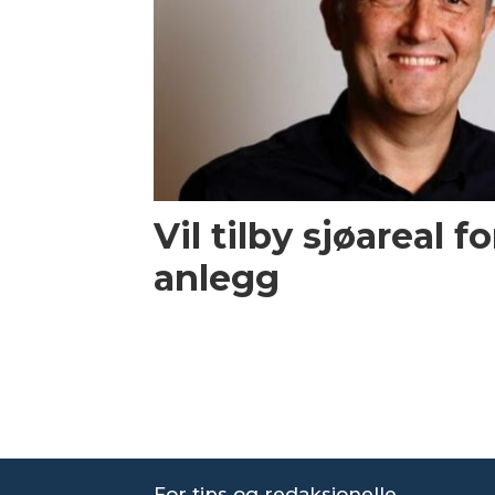
Vil tilby sjøareal f
anlegg
For tips og redaksjonelle