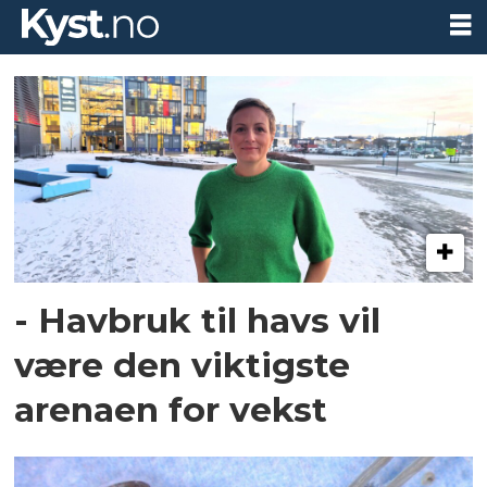
Tag:
lene-
catrin
ervik
- Havbruk til havs vil
være den viktigste
arenaen for vekst