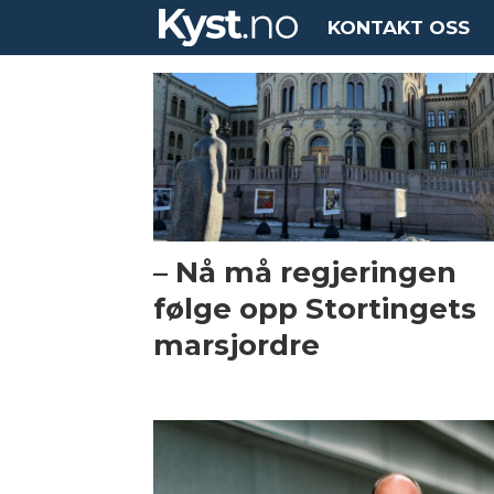
KONTAKT OSS
Tag:
nho
– Nå må regjeringen
følge opp Stortingets
marsjordre