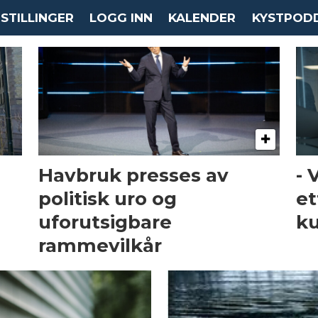
STILLINGER
LOGG INN
KALENDER
KYSTPOD
Havbruk presses av
- 
politisk uro og
et
uforutsigbare
k
rammevilkår