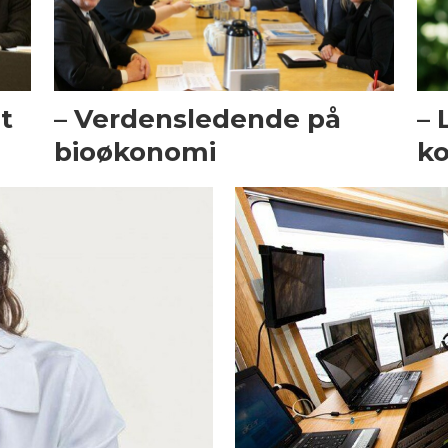
t
– Verdensledende på
– 
bioøkonomi
ko