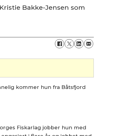
 Kristie Bakke-Jensen som
nnelig kommer hun fra Båtsfjord
 Norges Fiskarlag jobber hun med
 engasjert i flere år og jobbet med