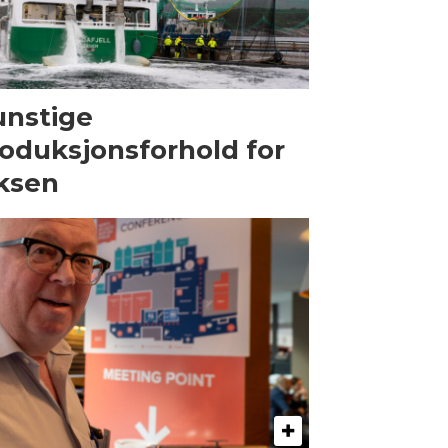
nstige
oduksjonsforhold for
ksen