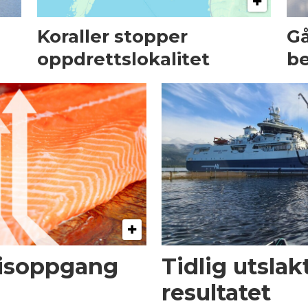
Koraller stopper
Gå
oppdrettslokalitet
be
risoppgang
Tidlig utsla
resultatet