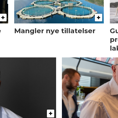
e
Mangler nye tillatelser
Gu
pr
la