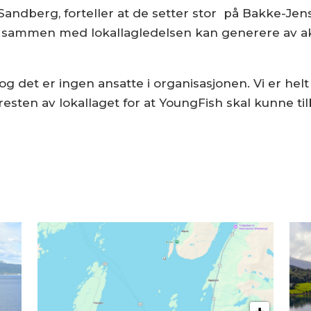
Sandberg, forteller at de setter stor på Bakke-Jens
n sammen med lokallagledelsen kan generere av ak
is og det er ingen ansatte i organisasjonen. Vi er he
sten av lokallaget for at YoungFish skal kunne tilb