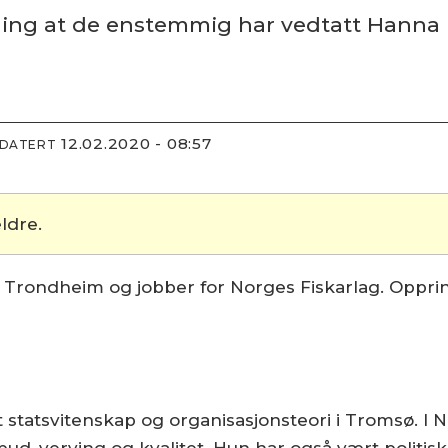
lding at de enstemmig har vedtatt Hanna
12.02.2020 - 08:57
PDATERT
ldre.
 i Trondheim og jobber for Norges Fiskarlag. Oppri
 statsvitenskap og organisasjonsteori i Tromsø. I
ud, verving og kvalitet. Hun har også vært politisk