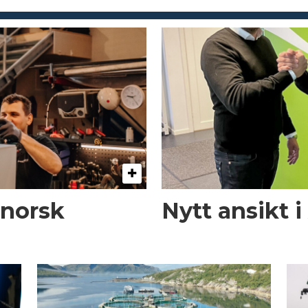
 norsk
Nytt ansikt 