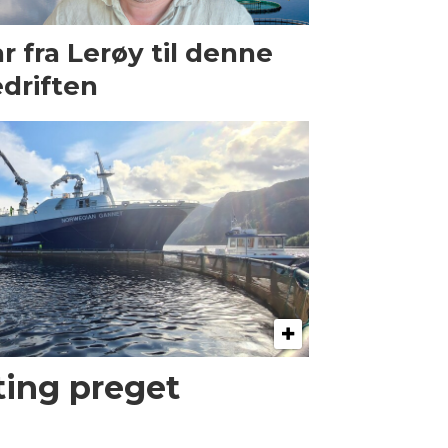
r fra Lerøy til denne
driften
kting preget