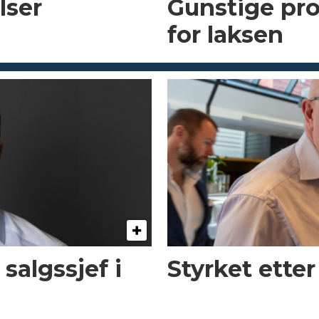
lser
Gunstige pr
for laksen
 salgssjef i
Styrket etter