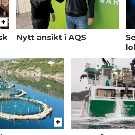
sk
Nytt ansikt i AQS
Se
lo