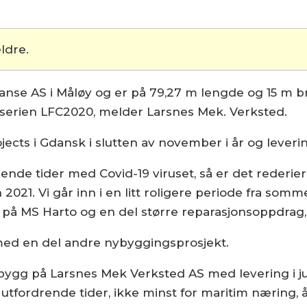
ldre.
anse AS i Måløy og er på 79,27 m lengde og 15 m 
 serien LFC2020, melder Larsnes Mek. Verksted.
ects i Gdansk i slutten av november i år og levering
rende tider med Covid-19 viruset, så er det rederier 
 2021. Vi går inn i en litt roligere periode fra somm
å MS Harto og en del større reparasjonsoppdrag, 
med en del andre nybyggingsprosjekt.
bygg på Larsnes Mek Verksted AS med levering i jun
s utfordrende tider, ikke minst for maritim næring,