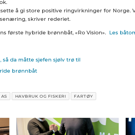
ok.
tsette å gi store positive ringvirkninger for Norge
ksenæring, skriver rederiet.
ens første hybride brønnbåt, «Ro Vision».
Les båto
 så da måtte sjefen sjølv trø til
bride brønnbåt
 AS
HAVBRUK OG FISKERI
FARTØY