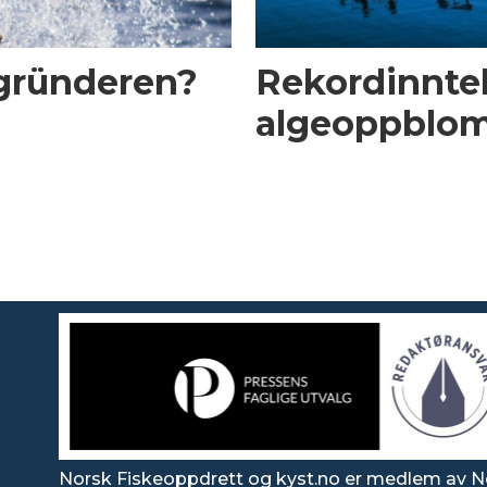
-gründeren?
Rekordinntekt
algeoppblom
Norsk Fiskeoppdrett og kyst.no er medlem av N