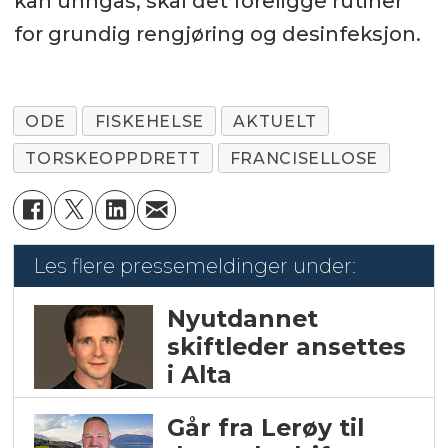
kan unngås, skal det foreligge rutiner
for grundig rengjøring og desinfeksjon.
ODE
FISKEHELSE
AKTUELT
TORSKEOPPDRETT
FRANCISELLOSE
Les flere pressemeldinger under:
Nyutdannet
skiftleder ansettes
i Alta
Går fra Lerøy til