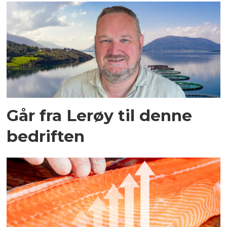
Går fra Lerøy til denne
bedriften