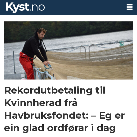
Tag:
kvinnherad
kommune
Rekordutbetaling til
Kvinnherad frå
Havbruksfondet: – Eg er
ein glad ordførar i dag